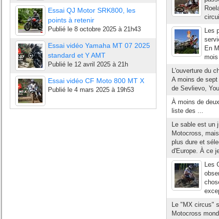
Roela
Essai QJ Motor SRK800, les
circu
points à retenir
Publié le
8 octobre 2025 à 21h43
Les 
serv
Essai vidéo Yamaha MT 07 2025
En MX
standard et Y AMT
mois 
Publié le
12 avril 2025 à 21h
L'ouverture du 
A moins de sept 
Essai vidéo CF Moto 800 MT X
de Sevlievo, You
Publié le
4 mars 2025 à 19h53
À moins de deux 
liste des ...
Le sable est un
Motocross, mais 
plus dure et sél
d'Europe. À ce 
Les G
obser
chose
excep
Le "MX circus" s
Motocross mondia