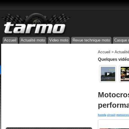
Accueil
Actualité moto
Video moto
Revue technique moto
Casque 
Accueil
>
Actualit
Quelques vidéos
Motocros
performa
honda
circuit
motocros