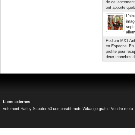
de ce lancement 
ont apporté quel
L'al
image
septe
allem
Podium MX1 Anto
en Espagne. En 
profite pour réc
deux manches de 
Liens externes
vetement Harley
Scooter 50
comparatif moto
Wikango gratuit
Vendre moto