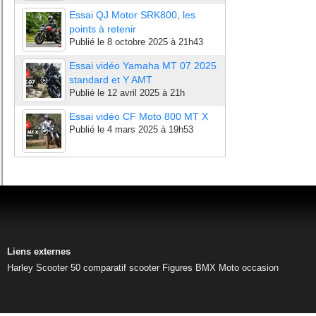
Essai QJ Motor SRK800, les
points à retenir
Publié le
8 octobre 2025 à 21h43
Essai vidéo Yamaha MT 07 2025
standard et Y AMT
Publié le
12 avril 2025 à 21h
Essai vidéo CF Moto 800 MT X
Publié le
4 mars 2025 à 19h53
Liens externes
Harley
Scooter 50
comparatif scooter
Figures BMX
Moto occasion