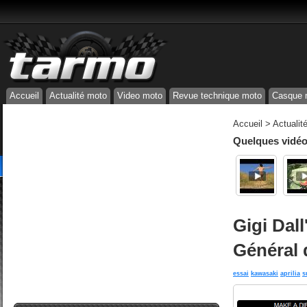
Accueil
Actualité moto
Video moto
Revue technique moto
Casque 
Accueil
>
Actualit
Quelques vidéos
Gigi Dal
Général 
essai
kawasaki
aprilia
s