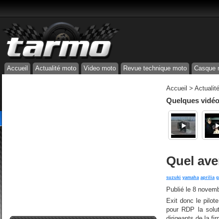
Accueil
Actualité moto
Video moto
Revue technique moto
Casque 
Accueil
>
Actualit
Quelques vidéos
Quel ave
suzuki
yamaha
aprilia
g
Publié le
8 novemb
Exit donc le pilot
pour RDP la solut
dirigeants de la f