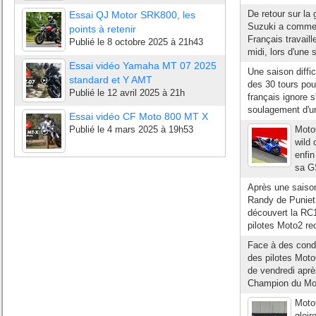
De retour sur l
Essai QJ Motor SRK800, les
Suzuki a commenc
points à retenir
Français travail
Publié le
8 octobre 2025 à 21h43
midi, lors d'une 
Essai vidéo Yamaha MT 07 2025
Une saison diffic
standard et Y AMT
des 30 tours pou
Publié le
12 avril 2025 à 21h
français ignore 
soulagement d'un
Essai vidéo CF Moto 800 MT X
Publié le
4 mars 2025 à 19h53
Moto
wild 
enfin
sa G
Après une saiso
Randy de Puniet
découvert la RC1
pilotes Moto2 re
Face à des condi
des pilotes Moto
de vendredi aprè
Champion du Mo
MotoG
gloir