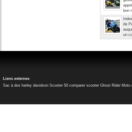
appré
bon m
Inde
de Pu
auque
un co
Liens externes
Sac à dos harley davidson
Scooter 50
comparer scooter
Ghost Rider
Moto 