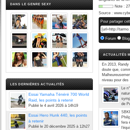
DANS LE GENRE SEXY
Note :
27
Source :
www.cyb
Pour partager cet
Forum
Blog
ACTUALITÉS M
En 2013, Randy d
doute que, comme
Malheureusement,
niveau pour des 
LES DERNIÈRES ACTUALITÉS
Le n°
natur
Essai Yamaha Ténéré 700 World
sympa
Raid, les points à retenir
de Pu
Publié le
4 avril 2026 à 14h19
SBKR
Essai Hero Hunk 440, les points
Phili
à retenir
fera
Publié le
20 décembre 2025 à 12h27
l'équ