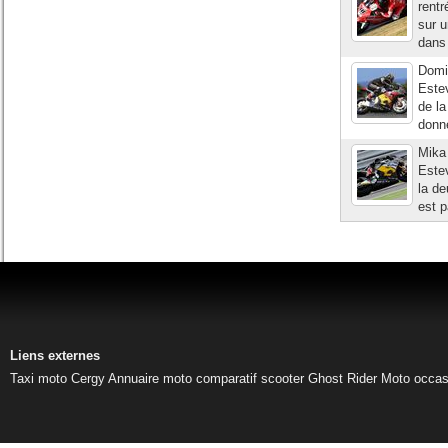
rentr
sur u
dans 
Domin
Estev
de la
donné
Mika 
Estev
la de
est p
Liens externes
Taxi moto Cergy
Annuaire moto
comparatif scooter
Ghost Rider
Moto occas