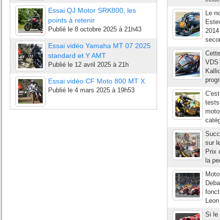
Essai QJ Motor SRK800, les
Le n
points à retenir
Estev
Publié le
8 octobre 2025 à 21h43
2014 
secon
Essai vidéo Yamaha MT 07 2025
Cette
standard et Y AMT
VDS 
Publié le
12 avril 2025 à 21h
Kalli
progr
Essai vidéo CF Moto 800 MT X
Publié le
4 mars 2025 à 19h53
C'est
tests
motos
catég
Succé
sur l
Prix 
la pe
Moto
Debar
fonct
Leon
Si l