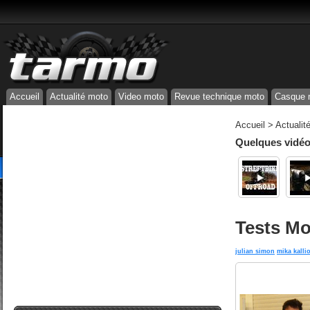
Accueil
Actualité moto
Video moto
Revue technique moto
Casque 
Accueil
>
Actualit
Quelques vidéos
Tests Mo
julian simon
mika kalli