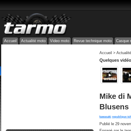
Accueil
Actualité moto
Video moto
Revue technique moto
Casque 
Accueil
>
Actualit
Quelques vidéos
Mike di 
Blusens
kawasaki
republique tc
Publié le
29 novem
Engagé par le tea