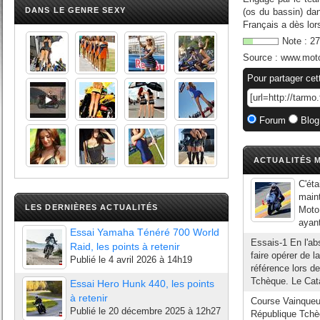
DANS LE GENRE SEXY
(os du bassin) da
Français a dès lor
Note :
27
Source :
www.mot
Pour partager cet
Forum
Blog
ACTUALITÉS M
C'éta
maint
LES DERNIÈRES ACTUALITÉS
Moto
ayant
Essai Yamaha Ténéré 700 World
Essais-1 En l'ab
Raid, les points à retenir
faire opérer de l
Publié le
4 avril 2026 à 14h19
référence lors d
Tchèque. Le Cata
Essai Hero Hunk 440, les points
à retenir
Course Vainqueur
Publié le
20 décembre 2025 à 12h27
République Tchè