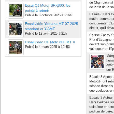
du Championnat 
Essai QJ Motor SRK800, les
de la fin de la s
points à retenir
Essais-3 Dani P
Publié le
8 octobre 2025 à 21h43
matin, comme en 
concurrents. L'E
Essai vidéo Yamaha MT 07 2025
circuit, qu'il dev
standard et Y AMT
Publié le
12 avril 2025 à 21h
Course Casey Sto
Prix d'Espagne, 
Essai vidéo CF Moto 800 MT X
devant son gran
Publié le
4 mars 2025 à 19h53
vainqueur de l'é
Márq
hormi
avait
sur R
Essais-3 Après u
MotoGP ont retro
séance d'essais 
que quelques-un
Essais-3 Auteur 
Dani Pedrosa s'e
troisième et der
podium de Jerez 