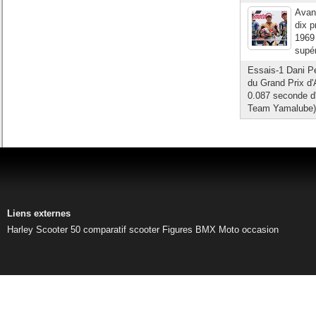
Avant
dix p
1969
supér
Essais-1 Dani P
du Grand Prix d'
0.087 seconde d
Team Yamalube), 
Liens externes
Harley
Scooter 50
comparatif scooter
Figures BMX
Moto occasion