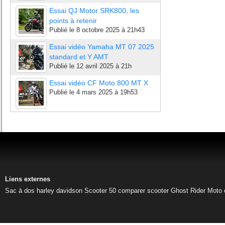
Essai QJ Motor SRK800, les
points à retenir
Publié le
8 octobre 2025 à 21h43
Essai vidéo Yamaha MT 07 2025
standard et Y AMT
Publié le
12 avril 2025 à 21h
Essai vidéo CF Moto 800 MT X
Publié le
4 mars 2025 à 19h53
Liens externes
Sac à dos harley davidson
Scooter 50
comparer scooter
Ghost Rider
Moto 