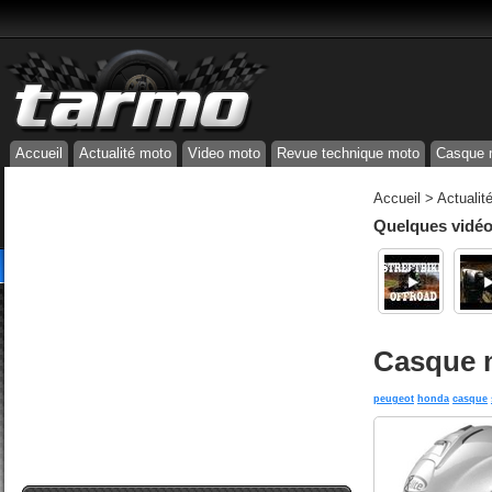
Accueil
Actualité moto
Video moto
Revue technique moto
Casque 
Accueil
>
Actualit
Quelques vidéos
Casque m
peugeot
honda
casque