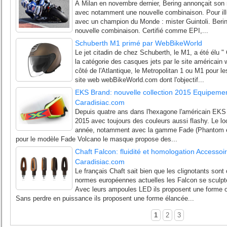
À Milan en novembre dernier, Bering annonçait son r
avec notamment une nouvelle combinaison. Pour illus
avec un champion du Monde : mister Guintoli. Bering
nouvelle combinaison. Certifié comme EPI,...
Schuberth M1 primé par WebBikeWorld
Le jet citadin de chez Schuberth, le M1, a été élu 
la catégorie des casques jets par le site américain
côté de l'Atlantique, le Metropolitan 1 ou M1 pour le
site web webBikeWorld.com dont l'objectif...
EKS Brand: nouvelle collection 2015 Equipeme
Caradisiac.com
Depuis quatre ans dans l'hexagone l'américain EKS 
2015 avec toujours des couleurs aussi flashy. Le loo
année, notamment avec la gamme Fade (Phantom et
pour le modèle Fade Volcano le masque propose des...
Chaft Falcon: fluidité et homologation Accesso
Caradisiac.com
Le français Chaft sait bien que les clignotants sont
normes européennes actuelles les Falcon se sculpt
Avec leurs ampoules LED ils proposent une forme ori
Sans perdre en puissance ils proposent une forme élancée...
1
2
3