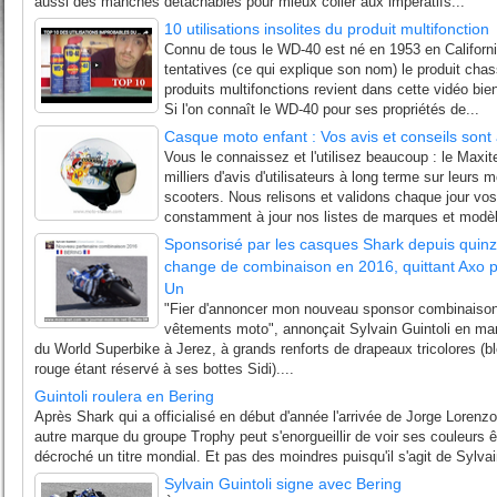
aussi des manches détachables pour mieux coller aux impératifs...
10 utilisations insolites du produit multifonction
Connu de tous le WD-40 est né en 1953 en Californ
tentatives (ce qui explique son nom) le produit cha
produits multifonctions revient dans cette vidéo bien
Si l'on connaît le WD-40 pour ses propriétés de...
Casque moto enfant : Vos avis et conseils sont 
Vous le connaissez et l'utilisez beaucoup : le Maxit
milliers d'avis d'utilisateurs à long terme sur leurs
scooters. Nous relisons et validons chaque jour v
constamment à jour nos listes de marques et modèle
Sponsorisé par les casques Shark depuis quinze
change de combinaison en 2016, quittant Axo p
Un
"Fier d'annoncer mon nouveau sponsor combinaison
vêtements moto", annonçait Sylvain Guintoli en ma
du World Superbike à Jerez, à grands renforts de drapeaux tricolores (bl
rouge étant réservé à ses bottes Sidi)....
Guintoli roulera en Bering
Après Shark qui a officialisé en début d'année l'arrivée de Jorge Lorenzo
autre marque du groupe Trophy peut s'enorgueillir de voir ses couleurs ê
décroché un titre mondial. Et pas des moindres puisqu'il s'agit de Sylvain
Sylvain Guintoli signe avec Bering