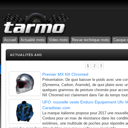
Accueil
Actualité moto
Video moto
Revue technique moto
Casque 
ACTUALITÉS AXO
1
2
3
Premier MX NX Chromed
Présentation. De quoi baisser le poids avec une co
(Dyneema, Carbon, Aramide), de quoi plaire avec un
quelques grammes de peinture chromée pour accentue
NX Chromed est clairement dans l'air du temps tout 
UFO: nouvelle veste Enduro Equipement Ufo V
Caradisiac.com
La marque italienne propose pour 2017 une nouvel
Cordura pour un max de résistance dans les conditi
extrêmes, une multitude de poches pour répondre a