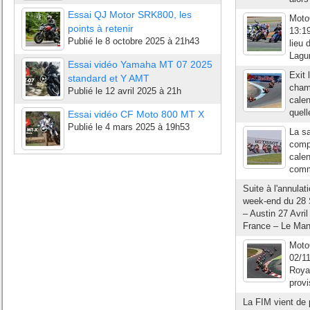
Essai QJ Motor SRK800, les
Moto
points à retenir
13:19
Publié le
8 octobre 2025 à 21h43
lieu 
Lagun
Essai vidéo Yamaha MT 07 2025
Exit 
standard et Y AMT
cham
Publié le
12 avril 2025 à 21h
calen
quell
Essai vidéo CF Moto 800 MT X
Publié le
4 mars 2025 à 19h53
La sa
compé
calen
comme
Suite à l'annula
week-end du 28 
– Austin 27 Avri
France – Le Mans
Moto
02/1
Royau
provi
La FIM vient de 