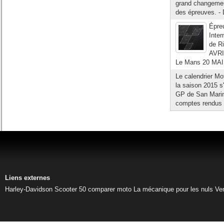
grand changemen
des épreuves. - 
Épre
Inte
de R
AVRI
Le Mans 20 MAI
Le calendrier 
la saison 2015 s
GP de San Marin
comptes rendus 
Liens externes
Harley-Davidson
Scooter 50
comparer moto
La mécanique pour les nuls
Ve