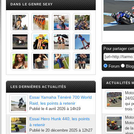
DANS LE GENRE SEXY
Pour partager cet
Forum
Blog
ACTUALITÉS M
LES DERNIÈRES ACTUALITÉS
Moto
Essai Yamaha Ténéré 700 World
24/02
Raid, les points à retenir
qui p
Publié le
4 avril 2026 à 14h19
trois
Moto
Essai Hero Hunk 440, les points
Moto
à retenir
de l
Publié le
20 décembre 2025 à 12h27
alors