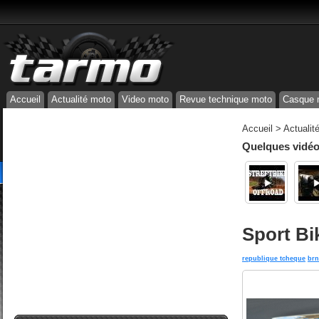
Accueil
Actualité moto
Video moto
Revue technique moto
Casque 
Accueil
>
Actualit
Quelques vidéos
Sport Bi
republique tcheque
br