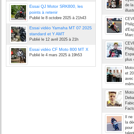
de la
Essai QJ Motor SRK800, les
illus
points à retenir
Publié le
8 octobre 2025 à 21h43
CEVF
Phil
Essai vidéo Yamaha MT 07 2025
d'Es
standard et Y AMT
Marc 
Publié le
12 avril 2025 à 21h
CEVF
Phil
Essai vidéo CF Moto 800 MT X
Españ
Publié le
4 mars 2025 à 19h53
plus 
Moto
et 2
avec
même
Moto3
Debar
Fabio
Facto
Il ne
la dé
pour 
talen