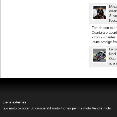
[Alex
week
Si v
l'occ
Fort de son exc
Quartararo abord
- trop ? - haute
jeune prodige fra
La ru
Noël 
Quart
a, à 
Liens externes
taxi moto
Scooter 50
comparatif moto
Fiches permis moto
Vendre moto