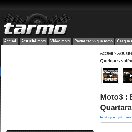
Accueil
Actualité moto
Video moto
Revue technique moto
Casque 
Accueil
>
Actualit
Quelques vidéos
Moto3 : 
Quartara
honda
grand prix
jerez