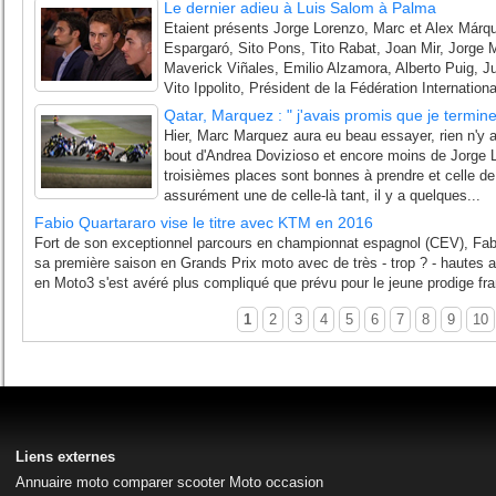
Le dernier adieu à Luis Salom à Palma
Etaient présents Jorge Lorenzo, Marc et Alex Márqu
Espargaró, Sito Pons, Tito Rabat, Joan Mir, Jorge Ma
Maverick Viñales, Emilio Alzamora, Alberto Puig, J
Vito Ippolito, Président de la Fédération Internationa
Qatar, Marquez : " j'avais promis que je termine
Hier, Marc Marquez aura eu beau essayer, rien n'y a f
bout d'Andrea Dovizioso et encore moins de Jorge L
troisièmes places sont bonnes à prendre et celle de
assurément une de celle-là tant, il y a quelques...
Fabio Quartararo vise le titre avec KTM en 2016
Fort de son exceptionnel parcours en championnat espagnol (CEV), Fabi
sa première saison en Grands Prix moto avec de très - trop ? - hautes a
en Moto3 s'est avéré plus compliqué que prévu pour le jeune prodige fran
1
2
3
4
5
6
7
8
9
10
Liens externes
Annuaire moto
comparer scooter
Moto occasion