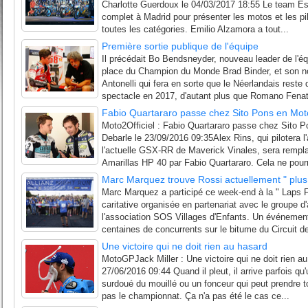
Charlotte Guerdoux le 04/03/2017 18:55 Le team Estr
complet à Madrid pour présenter les motos et les pi
toutes les catégories. Emilio Alzamora a tout...
Première sortie publique de l'équipe
Il précédait Bo Bendsneyder, nouveau leader de l'é
place du Champion du Monde Brad Binder, et son n
Antonelli qui fera en sorte que le Néerlandais reste 
spectacle en 2017, d'autant plus que Romano Fenati
Fabio Quartararo passe chez Sito Pons en Mo
Moto2Officiel : Fabio Quartararo passe chez Sito 
Debarle le 23/09/2016 09:35Alex Rins, qui pilotera 
l'actuelle GSX-RR de Maverick Vinales, sera rempla
Amarillas HP 40 par Fabio Quartararo. Cela ne pourr
Marc Marquez trouve Rossi actuellement " plus 
Marc Marquez a participé ce week-end à la " Laps Fo
caritative organisée en partenariat avec le groupe d
l'association SOS Villages d'Enfants. Un événement
centaines de concurrents sur le bitume du Circuit de
Une victoire qui ne doit rien au hasard
MotoGPJack Miller : Une victoire qui ne doit rien a
27/06/2016 09:44 Quand il pleut, il arrive parfois 
surdoué du mouillé ou un fonceur qui peut prendre to
pas le championnat. Ça n'a pas été le cas ce...