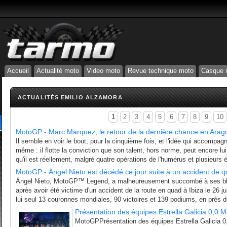
Accueil
Actualité moto
Video moto
Revue technique moto
Casque 
ACTUALITÉS EMILIO ALZAMORA
1
2
3
4
5
6
7
8
9
10
MotoGP - Marc Marquez, le retour de la dernière chance en Arag
Il semble en voir le bout, pour la cinquième fois, et l'idée qui accompagn
même : il flotte la conviction que son talent, hors norme, peut encore lu
qu'il est réellement, malgré quatre opérations de l'humérus et plusieurs 
MotoGP - Ángel Nieto est décédé ce jour suite à un accident de 
Ángel Nieto, MotoGP™ Legend, a malheureusement succombé à ses bles
après avoir été victime d'un accident de la route en quad à Ibiza le 26 ju
lui seul 13 couronnes mondiales, 90 victoires et 139 podiums, en près de
Présentation des équipes Estrella Galicia 0,0
MotoGPPrésentation des équipes Estrella Galicia 