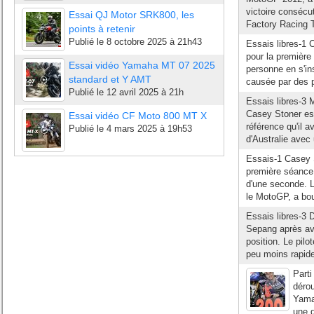
victoire consécu
Essai QJ Motor SRK800, les
Factory Racing 
points à retenir
Publié le
8 octobre 2025 à 21h43
Essais libres-1 
pour la première
Essai vidéo Yamaha MT 07 2025
personne en s'in
standard et Y AMT
causée par des 
Publié le
12 avril 2025 à 21h
Essais libres-3 
Casey Stoner es
Essai vidéo CF Moto 800 MT X
référence qu'il a
Publié le
4 mars 2025 à 19h53
d'Australie avec 
Essais-1 Casey S
première séance
d'une seconde. L
le MotoGP, a bouc
Essais libres-3 
Sepang après avo
position. Le pilo
peu moins rapide
Parti
déro
Yamah
une 