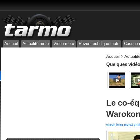
Accueil
Actualité moto
Video moto
Revue technique moto
Casque 
Accueil
>
Actualit
Quelques vidéos
Le co-éq
Warokor
circuit
jerez
moto2
phil