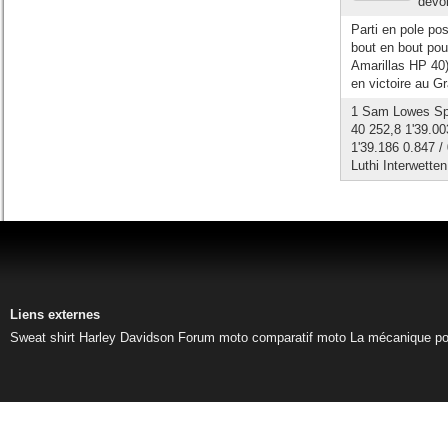
devoi
Parti en pole po
bout en bout po
Amarillas HP 40)
en victoire au G
1 Sam Lowes Spe
40 252,8 1'39.0
1'39.186 0.847 
Luthi Interwette
Liens externes
Sweat shirt Harley Davidson
Forum moto
comparatif moto
La mécanique pou