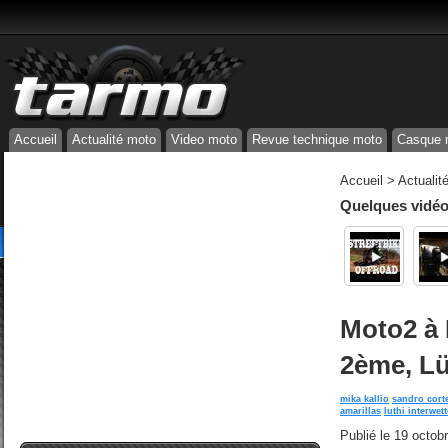
Accueil
Actualité moto
Video moto
Revue technique moto
Casque 
Accueil
>
Actualit
Quelques vidéos
Moto2 à 
2ème, Lü
mika kallio
sandro cort
amarillas
luthi interwet
Publié le
19 octob