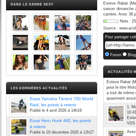
Esteve Rabat (Ma
DANS LE GENRE SEXY
saison dimanche à 
carrière. Avec 38 p
Note :
25
Source :
www.acid
Pour partager cet
Forum
Blog
ACTUALITÉS M
Esteve Rabat (M
pour le titre Mo
LES DERNIÈRES ACTUALITÉS
a tout de même r
quasiment assuré
Essai Yamaha Ténéré 700 World
Raid, les points à retenir
1. M
Publié le
4 avril 2026 à 14h19
10.4
Este
Essai Hero Hunk 440, les points
VDS 
à retenir
Avec 
Publié le
20 décembre 2025 à 12h27