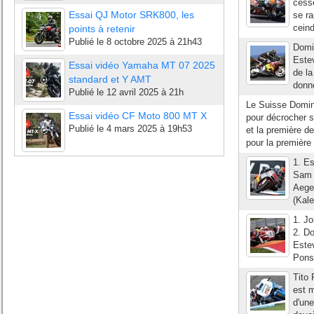
cess
Essai QJ Motor SRK800, les
se ra
ceind
points à retenir
Publié le
8 octobre 2025 à 21h43
Domin
Estev
Essai vidéo Yamaha MT 07 2025
de la
standard et Y AMT
donné
Publié le
12 avril 2025 à 21h
Le Suisse Domini
Essai vidéo CF Moto 800 MT X
pour décrocher s
Publié le
4 mars 2025 à 19h53
et la première de
pour la première 
1. E
Sam 
Aege
(Kal
1. J
2. D
Este
Pons
Tito
est m
d'une