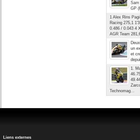
Sam 
GP (
1 Alex Rins Pag
Racing 275,1 1'3
0.486 / 0.043 4 
AGR Team 281,6 
Deuxi
un ex
et cr
depu
1. M
46.7
49.4
Zarc
Technomag...
Liens externes