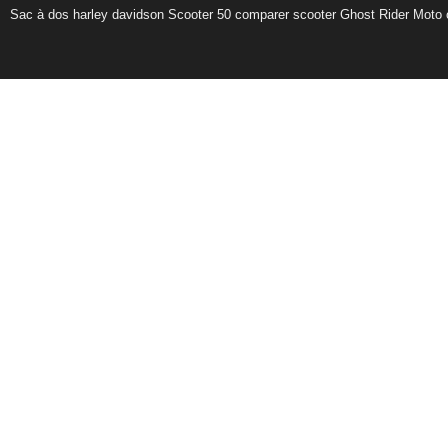
Sac à dos harley davidson
Scooter 50
comparer scooter
Ghost Rider
Moto 