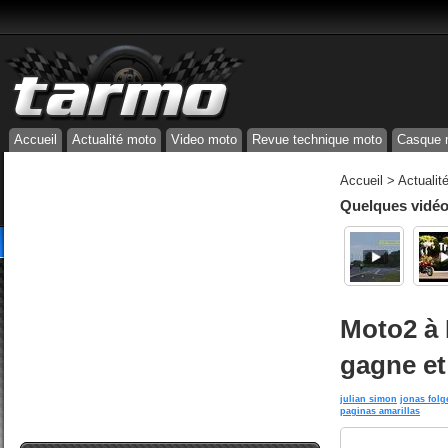
Accueil
Actualité moto
Video moto
Revue technique moto
Casque 
Accueil
>
Actualit
Quelques vidéos
Moto2 à P
gagne et
julian simon
jonas folg
paginas amarillas