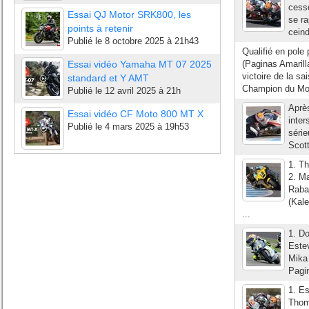
cess
Essai QJ Motor SRK800, les
se ra
points à retenir
ceind
Publié le
8 octobre 2025 à 21h43
Qualifié en pole
Essai vidéo Yamaha MT 07 2025
(Paginas Amarill
victoire de la s
standard et Y AMT
Champion du Mon
Publié le
12 avril 2025 à 21h
Après
Essai vidéo CF Moto 800 MT X
inter
Publié le
4 mars 2025 à 19h53
séri
Scott
1. T
2. M
Raba
(Kal
...
1. D
Este
Mika
Pagi
1. E
Thom