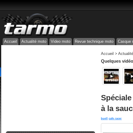
Accueil
Actualité moto
Video moto
Revue technique moto
Casque 
Accueil
>
Actualit
Quelques vidéos
Spéciale
à la sau
buell
cafe racer