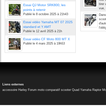
tirer
Essai QJ Motor SRK800, les
vue, 
points à retenir
Publié le
8 octobre 2025 à 21h43
Dans 
scoot
Essai vidéo Yamaha MT 07 2025
d'aut
standard et Y AMT
l'obl
Publié le
12 avril 2025 à 21h
Essai vidéo CF Moto 800 MT X
Publié le
4 mars 2025 à 19h53
Liens externes
accessoire Harley
Forum moto
comparatif scooter
Quad Yamaha Raptor
Mo