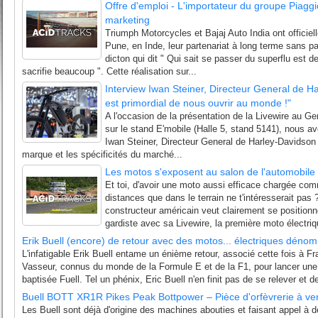
Offre d'emploi - L'importateur du groupe Piagg
marketing
Triumph Motorcycles et Bajaj Auto India ont officie
Pune, en Inde, leur partenariat à long terme sans part
dicton qui dit " Qui sait se passer du superflu est de
sacrifie beaucoup ". Cette réalisation sur...
Interview Iwan Steiner, Directeur General de Ha
est primordial de nous ouvrir au monde !"
A l'occasion de la présentation de la Livewire au G
sur le stand E'mobile (Halle 5, stand 5141), nous a
Iwan Steiner, Directeur General de Harley-Davidson S
marque et les spécificités du marché...
Les motos s'exposent au salon de l'automobil
Et toi, d'avoir une moto aussi efficace chargée co
distances que dans le terrain ne t'intéresserait pas 
constructeur américain veut clairement se positio
gardiste avec sa Livewire, la première moto électriq
Erik Buell (encore) de retour avec des motos... électriques déno
L'infatigable Erik Buell entame un énième retour, associé cette fois à Fr
Vasseur, connus du monde de la Formule E et de la F1, pour lancer un
baptisée Fuell. Tel un phénix, Eric Buell n'en finit pas de se relever et d
Buell BOTT XR1R Pikes Peak Bottpower – Pièce d'orfèvrerie à ve
Les Buell sont déjà d'origine des machines abouties et faisant appel à 