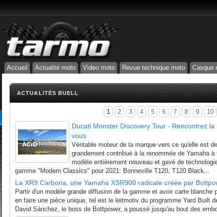
Accueil
Actualité moto
Video moto
Revue technique moto
Casque 
ACTUALITÉS BUELL
1
2
3
4
5
6
7
8
9
10
Ducati Monster Discovery Tour - Rencontrez la
vous
Véritable moteur de la marque vers ce qu'elle est 
grandement contribué à la renommée de Yamaha à tr
modèle entièrement nouveau et gavé de technologie
gamme "Modern Classics" pour 2021: Bonneville T120, T120 Black...
La XR9 Carbona, une Yamaha XSR900 radicale créée par Bottpo
Partir d'un modèle grande diffusion de la gamme et avoir carte blanche 
en faire une pièce unique, tel est le leitmotiv du programme Yard Buil
David Sánchez, le boss de Bottpower, a poussé jusqu'au bout des embou