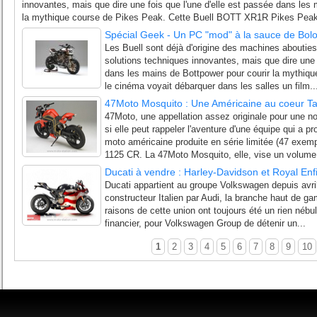
innovantes, mais que dire une fois que l'une d'elle est passée dans les
la mythique course de Pikes Peak. Cette Buell BOTT XR1R Pikes Peak 
Spécial Geek - Un PC "mod" à la sauce de Bol
Les Buell sont déjà d'origine des machines abouties
solutions techniques innovantes, mais que dire une f
dans les mains de Bottpower pour courir la mythiq
le cinéma voyait débarquer dans les salles un film..
47Moto Mosquito : Une Américaine au coeur T
47Moto, une appellation assez originale pour une 
si elle peut rappeler l'aventure d'une équipe qui a pr
moto américaine produite en série limitée (47 exempl
1125 CR. La 47Moto Mosquito, elle, vise un volume.
Ducati à vendre : Harley-Davidson et Royal Enfi
Ducati appartient au groupe Volkswagen depuis avril
constructeur Italien par Audi, la branche haut de 
raisons de cette union ont toujours été un rien nébul
financier, pour Volkswagen Group de détenir un...
1
2
3
4
5
6
7
8
9
10