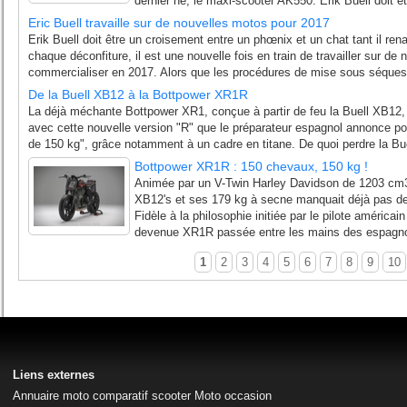
dernier né, le maxi-scooter AK550. Erik Buell doit êt
Eric Buell travaille sur de nouvelles motos pour 2017
Erik Buell doit être un croisement entre un phœnix et un chat tant il re
chaque déconfiture, il est une nouvelle fois en train de travailler sur de
commercialiser en 2017. Alors que les procédures de mise sous séquest
De la Buell XB12 à la Bottpower XR1R
La déjà méchante Bottpower XR1, conçue à partir de feu la Buell XB12, 
avec cette nouvelle version "R" que le préparateur espagnol annonce po
de 150 kg", grâce notamment à un cadre en titane. De quoi perdre la Buel
Bottpower XR1R : 150 chevaux, 150 kg !
Animée par un V-Twin Harley Davidson de 1203 cm3
XB12's et ses 179 kg à secne manquait déjà pas de 
Fidèle à la philosophie initiée par le pilote américai
devenue XR1R passée entre les mains des espagno
1
2
3
4
5
6
7
8
9
10
Liens externes
Annuaire moto
comparatif scooter
Moto occasion