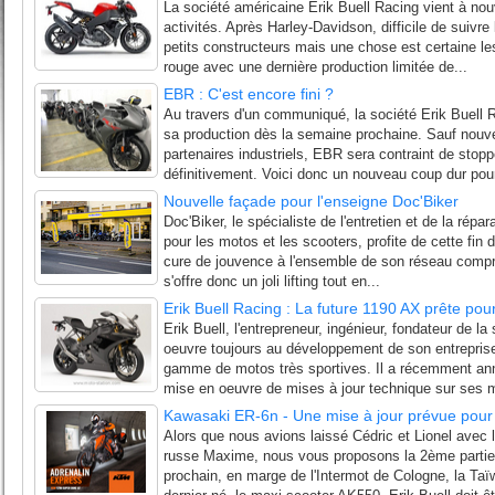
La société américaine Erik Buell Racing vient à nou
activités. Après Harley-Davidson, difficile de suivre
petits constructeurs mais une chose est certaine l
rouge avec une dernière production limitée de...
EBR : C'est encore fini ?
Au travers d'un communiqué, la société Erik Buell R
sa production dès la semaine prochaine. Sauf nouv
partenaires industriels, EBR sera contraint de stopp
définitivement. Voici donc un nouveau coup dur pour 
Nouvelle façade pour l'enseigne Doc'Biker
Doc'Biker, le spécialiste de l'entretien et de la rép
pour les motos et les scooters, profite de cette fin 
cure de jouvence à l'ensemble de son réseau compr
s'offre donc un joli lifting tout en...
Erik Buell Racing : La future 1190 AX prête pou
Erik Buell, l'entrepreneur, ingénieur, fondateur de la
oeuvre toujours au développement de son entrepris
gamme de motos très sportives. Il a récemment an
mise en oeuvre de mises à jour technique sur ses m
Kawasaki ER-6n - Une mise à jour prévue pour
Alors que nous avions laissé Cédric et Lionel avec
russe Maxime, nous vous proposons la 2ème partie 
prochain, en marge de l'Intermot de Cologne, la T