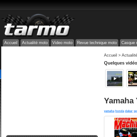
Accueil
Actualité moto
Video moto
Revue technique moto
Casque 
Accueil
>
Actualit
Quelques vidéos
Yamaha 
yamaha
honda
dakar
sp