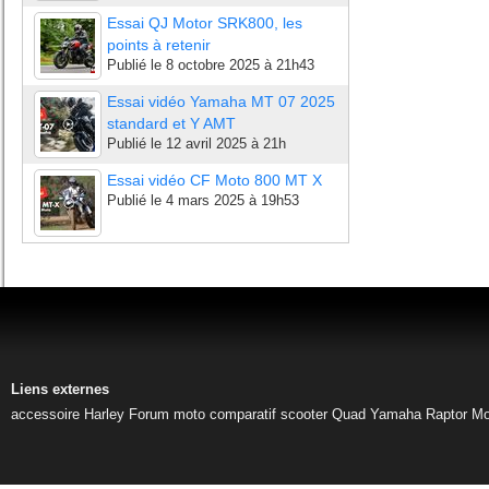
Essai QJ Motor SRK800, les
points à retenir
Publié le
8 octobre 2025 à 21h43
Essai vidéo Yamaha MT 07 2025
standard et Y AMT
Publié le
12 avril 2025 à 21h
Essai vidéo CF Moto 800 MT X
Publié le
4 mars 2025 à 19h53
Liens externes
accessoire Harley
Forum moto
comparatif scooter
Quad Yamaha Raptor
Mo