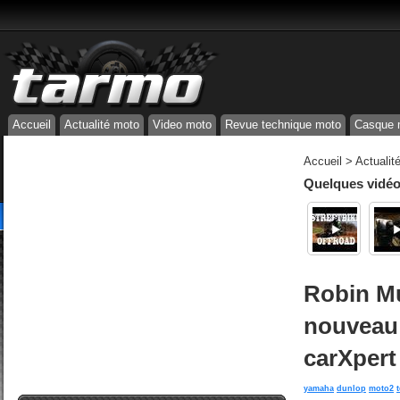
Accueil
Actualité moto
Video moto
Revue technique moto
Casque 
Accueil
>
Actualit
Quelques vidéos
Robin Mu
nouveau
carXpert
yamaha
dunlop
moto2