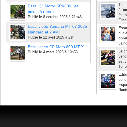
Tom L
Essai QJ Motor SRK800, les
à l'a
points à retenir
fait 
Publié le
8 octobre 2025 à 21h43
Graa
Essai vidéo Yamaha MT 07 2025
Essai
standard et Y AMT
huiti
Publié le
12 avril 2025 à 21h
dixi
vainq
Essai vidéo CF Moto 800 MT X
Le ch
Publié le
4 mars 2025 à 19h53
vendr
estiv
Torre
E.li
conc
Espa
Racin