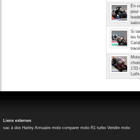
En c
pour 
leade
saiso
Si ta
les f
Catal
tracé
Moto2
chut
1'33
Luthi
Liens externes
sac à dos Harley
Annuaire moto
comparer moto
R1 turbo
Vendre moto