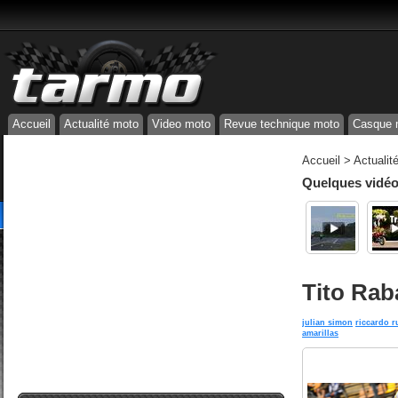
Accueil
Actualité moto
Video moto
Revue technique moto
Casque 
Accueil
>
Actualit
Quelques vidéos
Tito Rab
julian simon
riccardo r
amarillas