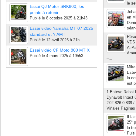
le se
Essai QJ Motor SRK800, les
Joha
points à retenir
en Mo
Publié le
8 octobre 2025 à 21h43
Derri
Essai vidéo Yamaha MT 07 2025
séanc
standard et Y AMT
Résul
Publié le
12 avril 2025 à 21h
VDS 
AirA
Essai vidéo CF Moto 800 MT X
Amar
Publié le
4 mars 2025 à 19h53
–...
Mika 
Estev
la de
est p
1 Esteve Rabat 
Dynavolt Intact
2'02.826 0.839 /
Viñales Paginas 
Il fa
25° p
la tr
Puis