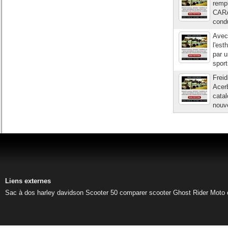
remp
CARA
condu
Avec
l'est
par u
sport
Freid
Acerb
catal
nouve
Liens externes
Sac à dos harley davidson
Scooter 50
comparer scooter
Ghost Rider
Moto 