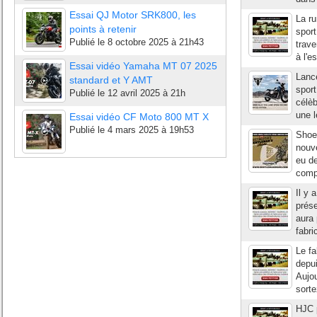
Essai QJ Motor SRK800, les
La ru
points à retenir
sport
Publié le
8 octobre 2025 à 21h43
trav
à l'e
Essai vidéo Yamaha MT 07 2025
Lancé
standard et Y AMT
sport
Publié le
12 avril 2025 à 21h
célè
une l
Essai vidéo CF Moto 800 MT X
Publié le
4 mars 2025 à 19h53
Shoe
nouve
eu de
comp
Il y 
prése
aura 
fabri
Le fa
depu
Aujou
sorte
HJC 