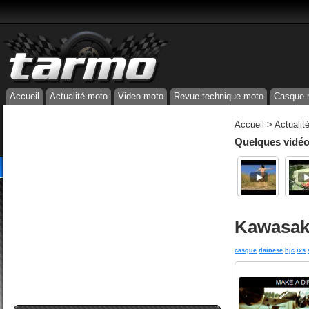
Accueil
Actualité moto
Video moto
Revue technique moto
Casque 
Accueil
>
Actualit
Quelques vidéos
Kawasak
casque
dainese
hjc
ixs