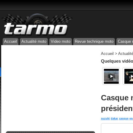
Accueil
Actualité moto
Video moto
Revue technique moto
Casque 
Accueil
>
Actualit
Quelques vidéos
Casque n
présiden
suzuki
dakar
casque
en