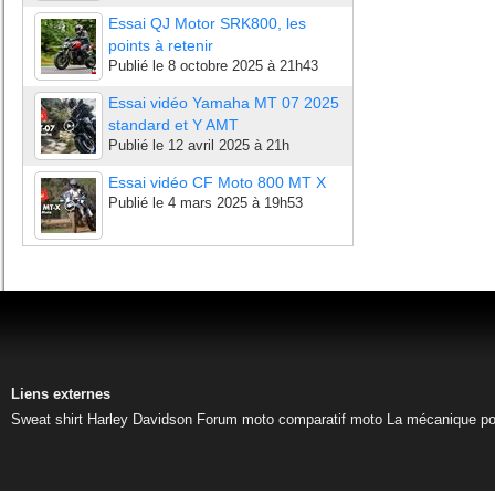
Essai QJ Motor SRK800, les
points à retenir
Publié le
8 octobre 2025 à 21h43
Essai vidéo Yamaha MT 07 2025
standard et Y AMT
Publié le
12 avril 2025 à 21h
Essai vidéo CF Moto 800 MT X
Publié le
4 mars 2025 à 19h53
Liens externes
Sweat shirt Harley Davidson
Forum moto
comparatif moto
La mécanique pou