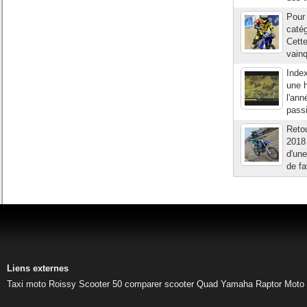
Pour
catég
Cette
vainq
Index
une h
l'ann
pass
Retou
2018 
d'une
de fa
Liens externes
Taxi moto Roissy
Scooter 50
comparer scooter
Quad Yamaha Raptor
Moto 