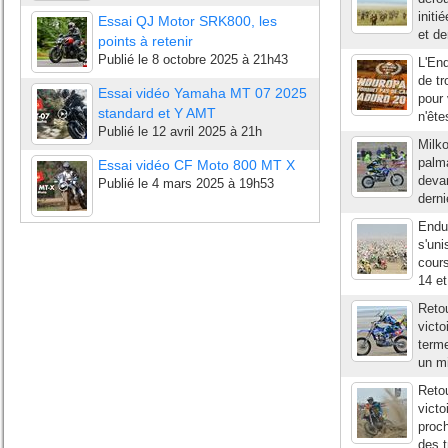
initi
Essai QJ Motor SRK800, les
et d
points à retenir
Publié le
8 octobre 2025 à 21h43
L'En
de tr
Essai vidéo Yamaha MT 07 2025
pour 
standard et Y AMT
n'ête
Publié le
12 avril 2025 à 21h
Milko
palma
Essai vidéo CF Moto 800 MT X
deva
Publié le
4 mars 2025 à 19h53
derni
Endu
s'uni
cours
14 et
Retou
vict
terme
un mi
Retou
victo
proch
des t