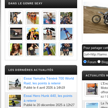
DANS LE GENRE SEXY
Pour partager cet
Forum
Blog
LES DERNIÈRES ACTUALITÉS
ACTUALITÉS M
Essai Yamaha Ténéré 700 World
Raid, les points à retenir
L'End
Publié le
4 avril 2026 à 14h19
Motob
offro
Essai Hero Hunk 440, les points
ici !
à retenir
La 7e
Publié le
20 décembre 2025 à 12h27
dérou