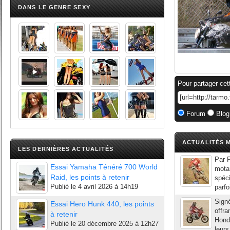
DANS LE GENRE SEXY
Pour partager cet
Forum
Blog
ACTUALITÉS M
LES DERNIÈRES ACTUALITÉS
Par P
Essai Yamaha Ténéré 700 World
motar
Raid, les points à retenir
spéci
Publié le
4 avril 2026 à 14h19
parfo
Signé
Essai Hero Hunk 440, les points
offra
à retenir
Hond
Publié le
20 décembre 2025 à 12h27
leurs