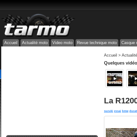
Accueil
Actualité moto
Video moto
Revue technique moto
Casque 
Accueil
>
Actualit
Quelques vidéos
La R1200
suzuki
essai
bmw
ducat