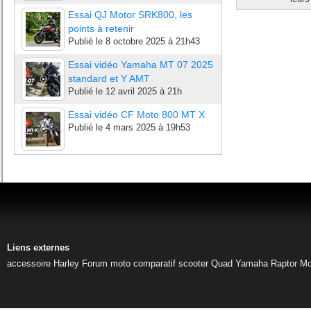
Essai QJ Motor SRK800, les
points à retenir
Publié le
8 octobre 2025 à 21h43
Essai vidéo Yamaha MT 07 2025
standard et Y AMT
Publié le
12 avril 2025 à 21h
Essai vidéo CF Moto 800 MT X
Publié le
4 mars 2025 à 19h53
Liens externes
accessoire Harley
Forum moto
comparatif scooter
Quad Yamaha Raptor
Mo