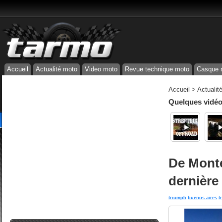
Accueil
Actualité moto
Video moto
Revue technique moto
Casque 
Accueil
>
Actualit
Quelques vidéos
De Monte
dernière 
triumph
buenos aires
t