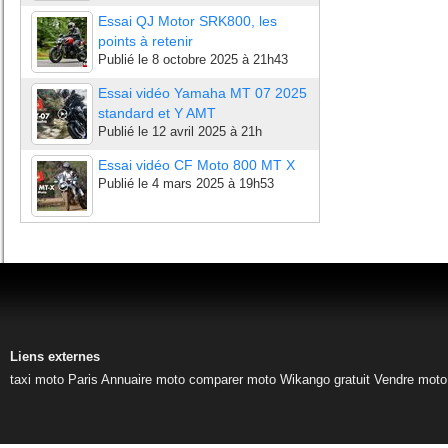
Essai QJ Motor SRK800, les
points à retenir
Publié le
8 octobre 2025 à 21h43
Essai vidéo Yamaha MT 07 2025
standard et Y AMT
Publié le
12 avril 2025 à 21h
Essai vidéo CF Moto 800 MT X
Publié le
4 mars 2025 à 19h53
Liens externes
taxi moto Paris
Annuaire moto
comparer moto
Wikango gratuit
Vendre moto