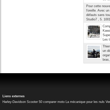
Pour cette nouv
l'oreille. Avec u
défauts sans tou
Studio7 , 5. 100
Comp
Kawa
Super
Les t
Thier
un dé
organ
bras,
Liens externes
Harley-Davidson
Scooter 50
comparer moto
La mécanique pour les nuls
Ve