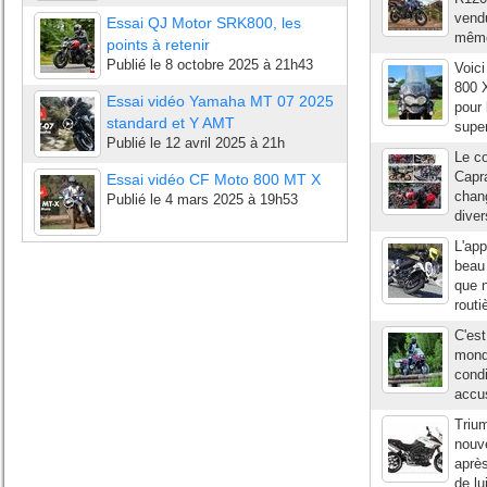
vendu
Essai QJ Motor SRK800, les
même
points à retenir
Publié le
8 octobre 2025 à 21h43
Voici
800 X
Essai vidéo Yamaha MT 07 2025
pour 
standard et Y AMT
supe
Publié le
12 avril 2025 à 21h
Le c
Capra
Essai vidéo CF Moto 800 MT X
chang
Publié le
4 mars 2025 à 19h53
diver
L'app
beau 
que n
routi
C'est
mond
condi
accus
Trium
nouv
après
de lu