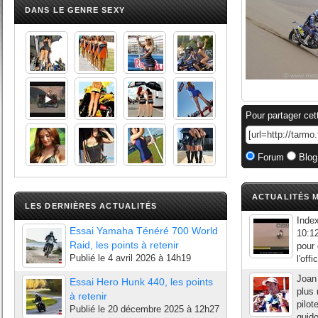
DANS LE GENRE SEXY
Pour partager cet
Forum
Blog
ACTUALITÉS M
LES DERNIÈRES ACTUALITÉS
Index
Essai Yamaha Ténéré 700 World
10:12
Raid, les points à retenir
pour 
Publié le
4 avril 2026 à 14h19
l'off
Joan 
Essai Hero Hunk 440, les points
plus 
à retenir
pilot
Publié le
20 décembre 2025 à 12h27
guido