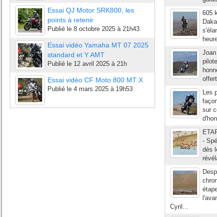
Essai QJ Motor SRK800, les
605 
points à retenir
Daka
Publié le
8 octobre 2025 à 21h43
s'éla
heure
Essai vidéo Yamaha MT 07 2025
Joan 
standard et Y AMT
pilot
Publié le
12 avril 2025 à 21h
honne
offer
Essai vidéo CF Moto 800 MT X
Publié le
4 mars 2025 à 19h53
Les p
façon
sur c
d'hon
ETAPE
- Spé
dès l
révél
Desp
chro
étap
l'ava
Cyril...