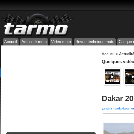
Accueil
Actualité moto
Video moto
Revue technique moto
Casque 
Accueil
>
Actualit
Quelques vidéos
Dakar 20
yamaha
honda
dakar
kt