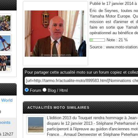
Publié le
17 janvier 2014 à
Eric de Seynes, toutes nos
Yamaha Motor Europe. Quel
mission est d'animer et 
faire en sorte que Yamah
opérationnel au bénéfice de
Note :
21
%
Source :
www.moto-statio
Pour partager cette actualité moto sur un forum copiez et collez
Forum
Blog / Html
 World
ACTUALITÉS MOTO SIMILAIRES
9
L'édition 2013 du Touquet rendra hommage à Jean-
points
disparu le 12 janvier 2013 - Stéphane Peterhansel
participeront à l'épreuve au guidon d'anciennes m
à 12h27
France... Arnaud Demeester et Stéphane Peterhansel