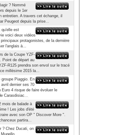
 réagir ? Nommé
s depuis le 1er
 entretien. A travers cet échange, il
ar Peugeot depuis la prise...
 qu'elle est
ie voici deux vidéos
principaux protagonistes, de la dernière
r l'anglais à...
ors de la Coupe YZF-
 Point de départ au
ZF-R125 prendra son envol sur le tracé
 ce millésime 2015 la...
e groupe Piaggio. En
 avril dernier ses 70
n Euro 4 risque de faire évoluer le
e Carasdisiac...
2 mois de balade à
rime ! Les jobs d'été
traire avec son OP " Discover More ".
hanceux partira...
ir ? Chez Ducati, on
u Mugello