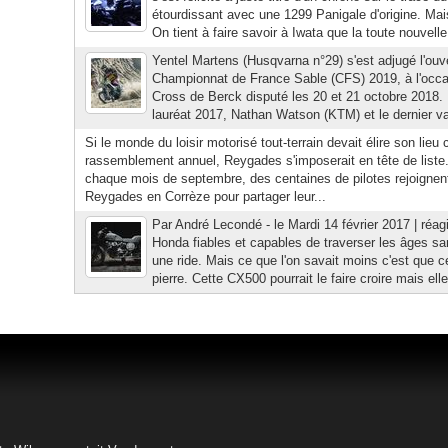
étourdissant avec une 1299 Panigale d'origine. Ma
On tient à faire savoir à Iwata que la toute nouvelle 
Yentel Martens (Husqvarna n°29) s'est adjugé l'ouv
Championnat de France Sable (CFS) 2019, à l'occ
Cross de Berck disputé les 20 et 21 octobre 2018. L
lauréat 2017, Nathan Watson (KTM) et le dernier va
Si le monde du loisir motorisé tout-terrain devait élire son lieu 
rassemblement annuel, Reygades s'imposerait en tête de liste
chaque mois de septembre, des centaines de pilotes rejoignent
Reygades en Corrèze pour partager leur...
Par André Lecondé - le Mardi 14 février 2017 | réag
Honda fiables et capables de traverser les âges s
une ride. Mais ce que l'on savait moins c'est que 
pierre. Cette CX500 pourrait le faire croire mais elle