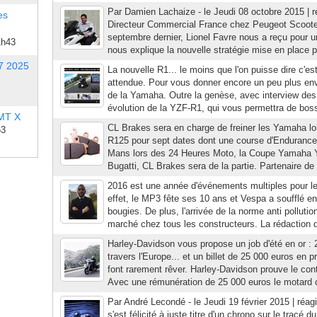
Par Damien Lachaize - le Jeudi 08 octobre 2015 |
es
Directeur Commercial France chez Peugeot Scooter
septembre dernier, Lionel Favre nous a reçu pour un
1h43
nous explique la nouvelle stratégie mise en place p
7 2025
La nouvelle R1... le moins que l'on puisse dire c'est
attendue. Pour vous donner encore un peu plus env
de la Yamaha. Outre la genèse, avec interview des 
évolution de la YZF-R1, qui vous permettra de bosse
 MT X
CL Brakes sera en charge de freiner les Yamaha l
53
R125 pour sept dates dont une course d'Endurance.
Mans lors des 24 Heures Moto, la Coupe Yamaha Y
Bugatti, CL Brakes sera de la partie. Partenaire de
2016 est une année d'événements multiples pour l
effet, le MP3 fête ses 10 ans et Vespa a soufflé en
bougies. De plus, l'arrivée de la norme anti pollutio
marché chez tous les constructeurs. La rédaction d
Harley-Davidson vous propose un job d'été en or : 
travers l'Europe... et un billet de 25 000 euros en p
font rarement rêver. Harley-Davidson prouve le con
Avec une rémunération de 25 000 euros le motard c
Par André Lecondé - le Jeudi 19 février 2015 | réag
s'est félicité à juste titre d'un chrono sur le tracé d