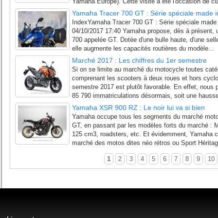
Yamaha Europe). Cette visite a été l'occasion de clari
Yamaha Tracer 700 GT : Série spéciale made i
IndexYamaha Tracer 700 GT : Série spéciale made i
04/10/2017 17:40 Yamaha propose, dès à présent, un
700 appelée GT. Dotée d'une bulle haute, d'une selle
elle augmente les capacités routières du modèle...
Marché 2017 : Les chiffres du 1er semestre
Si on se limite au marché du motocycle toutes ca
comprenant les scooters à deux roues et hors cyclo
semestre 2017 est plutôt favorable. En effet, nous
85 790 immatriculations désormais, soit une hausse
Yamaha XSR 900 RZ : Le noir lui va si bien
Yamaha occupe tous les segments du marché moto, de
GT, en passant par les modèles forts du marché : 
125 cm3, roadsters, etc. Et évidemment, Yamaha com
marché des motos dites néo rétros ou Sport Hérita
1
2
3
4
5
6
7
8
9
10