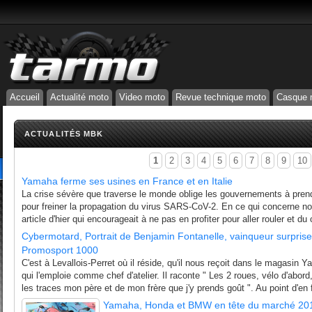
Accueil
Actualité moto
Video moto
Revue technique moto
Casque 
ACTUALITÉS MBK
1
2
3
4
5
6
7
8
9
10
Yamaha ferme ses usines en France et en Italie
La crise sévère que traverse le monde oblige les gouvernements à pre
pour freiner la propagation du virus SARS-CoV-2. En ce qui concerne no
article d'hier qui encourageait à ne pas en profiter pour aller rouler et du
Cybermotard, Portrait de Benjamin Fontanelle, vainqueur surprise
Promosport 1000
C'est à Levallois-Perret où il réside, qu'il nous reçoit dans le magasi
qui l'emploie comme chef d'atelier. Il raconte " Les 2 roues, vélo d'abord
les traces mon père et de mon frère que j'y prends goût ". Au point d'en f
Yamaha, Honda et BMW en tête du marché 20