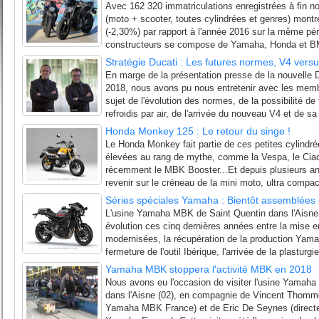
Avec 162 320 immatriculations enregistrées à fin n
(moto + scooter, toutes cylindrées et genres) mont
(-2,30%) par rapport à l'année 2016 sur la même péri
constructeurs se compose de Yamaha, Honda et BM
Stratégie Ducati : Les futures normes, V4 versu
En marge de la présentation presse de la nouvelle
2018, nous avons pu nous entretenir avec les memb
sujet de l'évolution des normes, de la possibilité de
refroidis par air, de l'arrivée du nouveau V4 et de sa
Honda Monkey 125 : Le retour du singe !
Le Honda Monkey fait partie de ces petites cylindré
élevées au rang de mythe, comme la Vespa, le Ciao
récemment le MBK Booster...Et depuis plusieurs 
revenir sur le créneau de la mini moto, ultra compact
Séries spéciales Yamaha : Bientôt assemblée
L'usine Yamaha MBK de Saint Quentin dans l'Aisne
évolution ces cinq dernières années entre la mise 
modernisées, la récupération de la production Yam
fermeture de l'outil Ibérique, l'arrivée de la plasturgie
Yamaha MBK stoppera l'activité MBK en 2018
Nous avons eu l'occasion de visiter l'usine Yamaha
dans l'Aisne (02), en compagnie de Vincent Thomme
Yamaha MBK France) et de Eric De Seynes (directe