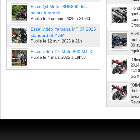
Essai QJ Motor SRK800, les
Hond
points à retenir
quoi 
Publié le
8 octobre 2025 à 21h43
cons
Cross
Essai vidéo Yamaha MT 07 2025
April
standard et Y AMT
met e
Publié le
12 avril 2025 à 21h
30 av
égal
Essai vidéo CF Moto 800 MT X
Publié le
4 mars 2025 à 19h53
[Oli
2014
! ©DR
GSX-
[Oliv
du t
avez 
Revue