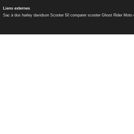
Liens externes
Sac à dos harley davidson
Scooter 50
comparer scooter
Ghost Rider
Moto 