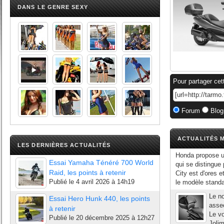
DANS LE GENRE SEXY
Pour partager cet
Forum
Blog
ACTUALITÉS M
LES DERNIÈRES ACTUALITÉS
Honda propose u
Essai Yamaha Ténéré 700 World
qui se distingue
Raid, les points à retenir
City est d'ores e
Publié le
4 avril 2026 à 14h19
le modèle standar
Le no
Essai Hero Hunk 440, les points
asse
à retenir
Le vo
Publié le
20 décembre 2025 à 12h27
Jolim