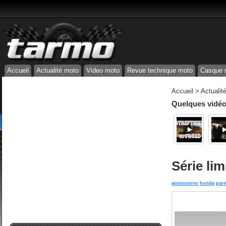
Accueil
Actualité moto
Video moto
Revue technique moto
Casque 
Accueil
>
Actualit
Quelques vidéos
Série li
accessoires
honda
pare