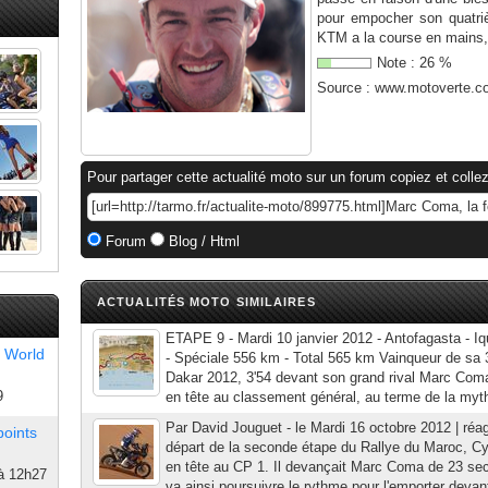
pour empocher son quatriè
KTM a la course en mains, 
Note :
26
%
Source :
www.motoverte.c
Pour partager cette actualité moto sur un forum copiez et collez
Forum
Blog / Html
ACTUALITÉS MOTO SIMILAIRES
ETAPE 9 - Mardi 10 janvier 2012 - Antofagasta - Iq
 World
- Spéciale 556 km - Total 565 km Vainqueur de sa 
Dakar 2012, 3'54 devant son grand rival Marc Coma
9
en tête au classement général, au terme de la myth
Par David Jouguet - le Mardi 16 octobre 2012 | réag
points
départ de la seconde étape du Rallye du Maroc, Cyr
en tête au CP 1. Il devançait Marc Coma de 23 se
à 12h27
va ainsi poursuivre le rythme pour l'emporter deva