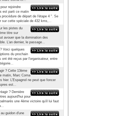
pour rejoindre
s est parti ce matin
la procédure de départ de l'étape 4 ". Se
 sur cette spéciale de 432 kms,...
r les pistes du
ème titre sur
faut avouer que la domination des
le. L'an dernier, le passage...
r ? Voici quelques
iptions du prochain
ont été reçus par l'organisateur, entre
tégorie...
agir ? Cette 13ème
 ce matin, Marc Coma
es hier. L'Espagnol ne peut que foncer
pres est...
réagir ? Dernière
tres aujourd'hui pour
almarès une 4ème victoire qu'il lui faut
...
s au guidon d'une