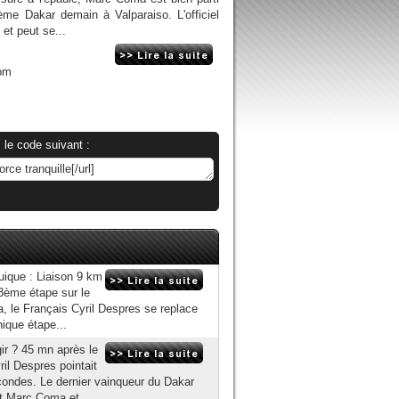
me Dakar demain à Valparaiso. L'officiel
et peut se...
om
 le code suivant :
uique : Liaison 9 km
3ème étape sur le
, le Français Cyril Despres se replace
ique étape...
ir ? 45 mn après le
il Despres pointait
condes. Le dernier vainqueur du Dakar
nt Marc Coma et...