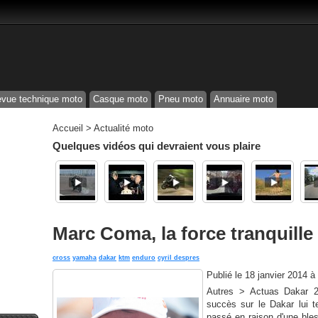
vue technique moto
Casque moto
Pneu moto
Annuaire moto
Accueil
>
Actualité moto
Quelques vidéos qui devraient vous plaire
Marc Coma, la force tranquille
cross
yamaha
dakar
ktm
enduro
cyril despres
Publié le
18 janvier 2014 à
Autres > Actuas Dakar 
succès sur le Dakar lui 
passé en raison d'une bles