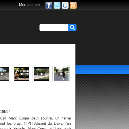
Mon compte
 18h17
2014 Marc Coma peut sourire, un 4ème
tend les bras. @PH Absent du Dakar l'an
sure à l'épaule, Marc Coma est bien parti