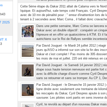
es
Cette 5ème étape du Dakar 2011 allait de Calama vers le Nord 
Iquique. Et aujourd'hui, sale temps coté Français. Cyril Despre
1h43
avec de 10 mn de pénalité pour : " erreur d'inattention lors de 
tenant à 2 secondes avec Marc Coma , il fallait donc cravacher
7 2025
Dans une petite semaine, Marc Coma se lancera su
Dakar avec un double objectif : conquérir un cinqui
l'épreuve et en offrir un quatorzième à KTM. Et il 
autrichiens sur le Roi de Rallyes semble incontestab
 MT X
53
Par David Jouguet - le Mardi 24 juillet 2012 | réagi
jours qu'ASO a informé sur son site la fin des inscr
Dakar et c'est complet ! Pas moins de 305 dossiers 
les mois de mai et juillet. 220 ont été retenus en ca
Par David Jouguet - le Samedi 14 janvier 2012 | ré
étape sous haute tension nerveuse est partie fort
avec la difficile charge d'ouvrir comme Cyril Despr
sans se retourner et sans se tromper. Au CP 1, Des
Par David Jouguet - le Dimanche 15 janvier 2012 | 
ligne droite avec seulement une trentaine de kilomè
les rescapés du Dakar, Cyril Despres ajoute à son p
savourer. Les pilotes sont partis en sens inverse du
Cyril, te revoilà au départ d'un nouveau Dakar mai