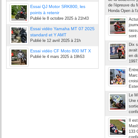
de l'épreuve du 
Essai QJ Motor SRK800, les
Honda Open à l'ar
points à retenir
Publié le
8 octobre 2025 à 21h43
Actu
journ
Essai vidéo Yamaha MT 07 2025
rass
standard et Y AMT
sont 
Publié le
12 avril 2025 à 21h
Dix 
avait
Essai vidéo CF Moto 800 MT X
en di
Publié le
4 mars 2025 à 19h53
1997.
Entre
Marc
crois
Estev
Le Mo
Une r
sorti
confi
Il es
Masbo
133 G
confi