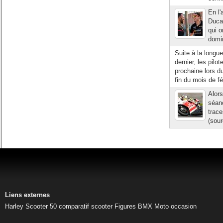
En l
Duca
qui o
domin
Suite à la longu
dernier, les pilo
prochaine lors du
fin du mois de fév
Alors
séanc
trace
(sour
Liens externes
Harley
Scooter 50
comparatif scooter
Figures BMX
Moto occasion