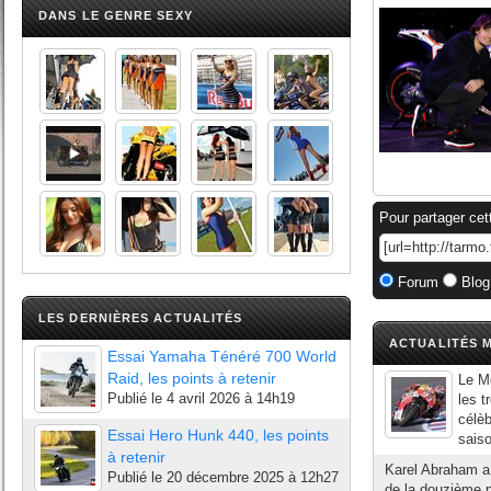
DANS LE GENRE SEXY
Pour partager cet
Forum
Blog
LES DERNIÈRES ACTUALITÉS
ACTUALITÉS M
Essai Yamaha Ténéré 700 World
Raid, les points à retenir
Le Mo
Publié le
4 avril 2026 à 14h19
les t
célè
Essai Hero Hunk 440, les points
sais
à retenir
Karel Abraham a 
Publié le
20 décembre 2025 à 12h27
de la douzième p