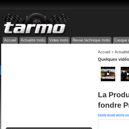
Accueil
Actualité moto
Video moto
Revue technique moto
Casque 
Accueil
>
Actualit
Quelques vidéos
La Produ
fondre P
honda
ducati
aprilia
sc