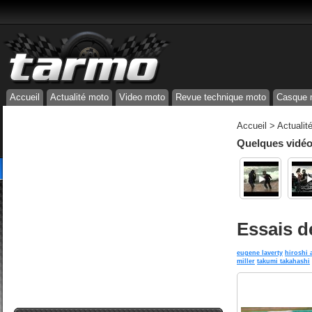
Accueil
Actualité moto
Video moto
Revue technique moto
Casque 
Accueil
>
Actualit
Quelques vidéos
Essais d
eugene laverty
hiroshi
miller
takumi takahashi