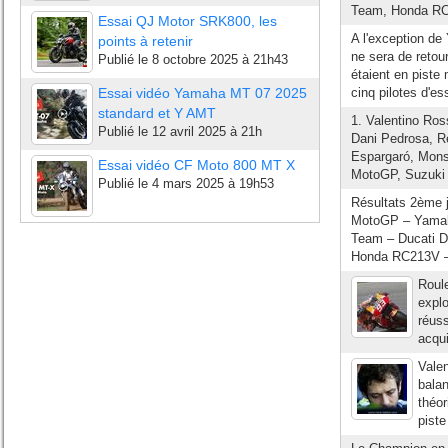
Team, Honda RC2
Essai QJ Motor SRK800, les
A l'exception de
points à retenir
ne sera de retou
Publié le
8 octobre 2025 à 21h43
étaient en piste
Essai vidéo Yamaha MT 07 2025
cinq pilotes d'es
standard et Y AMT
1. Valentino Ro
Publié le
12 avril 2025 à 21h
Dani Pedrosa, R
Espargaró, Mons
Essai vidéo CF Moto 800 MT X
MotoGP, Suzuki 
Publié le
4 mars 2025 à 19h53
Résultats 2ème j
MotoGP – Yamaha
Team – Ducati D
Honda RC213V – +
Roule
explo
réuss
acqui
Valen
bala
théor
piste