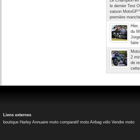
Le Champion en t
le dernier Test O
saison MotoGP™ 2
première manche
Hier,
du Mo
Jorge
faire
Moto
2 min
de re
cette
Liens externes
boutique Harley
Annuaire moto
comparatif moto
Airbag vélo
Vendre moto