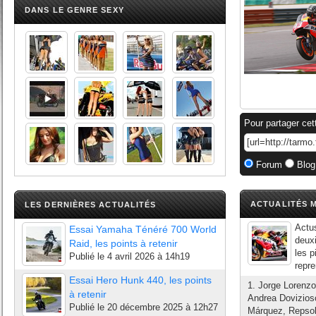
DANS LE GENRE SEXY
Pour partager cet
Forum
Blog
ACTUALITÉS M
LES DERNIÈRES ACTUALITÉS
Actu
Essai Yamaha Ténéré 700 World
deuxi
Raid, les points à retenir
les 
Publié le
4 avril 2026 à 14h19
repre
Essai Hero Hunk 440, les points
1. Jorge Lorenz
à retenir
Andrea Dovizioso
Publié le
20 décembre 2025 à 12h27
Márquez, Repsol