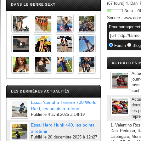
(67 tours) 4. Dan
DANS LE GENRE SEXY
Note :
28
Source :
www.ago
Pour partager cet
Forum
Blog
ACTUALITÉS M
Actu
journ
rass
sont 
LES DERNIÈRES ACTUALITÉS
Actu
Essai Yamaha Ténéré 700 World
deuxi
Raid, les points à retenir
les 
Publié le
4 avril 2026 à 14h19
repre
Essai Hero Hunk 440, les points
1. Valentino Ro
Dani Pedrosa, R
à retenir
Espargaró, Mons
Publié le
20 décembre 2025 à 12h27