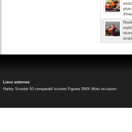
exerc
pluie
d'ina
Roule
explo
réuss
acqui
Liens externes
Harley
Scooter 50
comparatif scooter
Figures BMX
Moto occasion