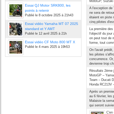
MotoGP, Suzuki 
Essai QJ Motor SRK800, les
A l'exception de
points à retenir
ne sera de retou
Publié le
8 octobre 2025 à 21h43
étaient en piste
cinq pilotes d'es
Essai vidéo Yamaha MT 07 2025
standard et Y AMT
La première des 
Publié le
12 avril 2025 à 21h
l'objectif du jou
on peut tout de 
Essai vidéo CF Moto 800 MT X
forme, tout comm
Publié le
4 mars 2025 à 19h53
On l'avait prédit
les pilotes s'aff
concurrence. Or, 
devienne trop ch
Résultats 2ème j
MotoGP – Yamaha
Team – Ducati D
Honda RC213V – +
Après un premier
au 6 février, les
Malaisie la semai
qui seront suivie
C'en 