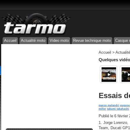
Accueil
Actualité moto
Video moto
Revue technique moto
Casque 
Accueil
>
Actualit
Quelques vidéos
Essais d
marco melandri
eugene 
miller
takumi takahashi
Publié le
6 février
1. Jorge Lorenzo,
Team, Ducati GP1