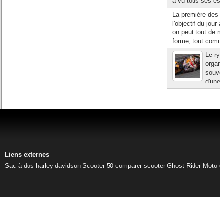
a vu tous ses es
La première des 
l'objectif du jou
on peut tout de 
forme, tout comm
Le ry
organ
souve
d'une
Liens externes
Sac à dos harley davidson
Scooter 50
comparer scooter
Ghost Rider
Moto 