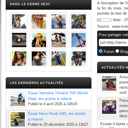
A l'exception de 
DANS LE GENRE SEXY
la fin du mois, t
journée du test de
Note :
27
Source :
www.mot
Pour partager cet
Forum
Blog
ACTUALITÉS M
Actu
journ
LES DERNIÈRES ACTUALITÉS
rass
sont 
Essai Yamaha Ténéré 700 World
Raid, les points à retenir
Pass
Publié le
4 avril 2026 à 14h19
sourc
passa
Essai Hero Hunk 440, les points
deux 
à retenir
Essais-3 Après u
Publié le
20 décembre 2025 à 12h27