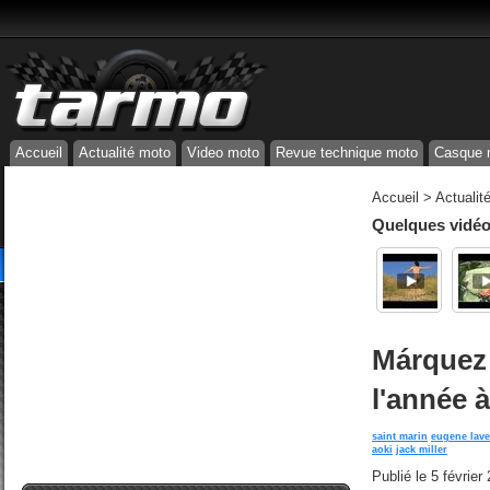
Accueil
Actualité moto
Video moto
Revue technique moto
Casque 
Accueil
>
Actualit
Quelques vidéos
Márquez 
l'année 
saint marin
eugene lave
aoki
jack miller
Publié le
5 février