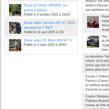
MotoGP ont retro
Essai QJ Motor SRK800, les
séance d'essais 
que quelques-un
points à retenir
Publié le
8 octobre 2025 à 21h43
Roule
explo
Essai vidéo Yamaha MT 07 2025
réuss
standard et Y AMT
acqui
Publié le
12 avril 2025 à 21h
Hier,
Essai vidéo CF Moto 800 MT X
du Mo
Publié le
4 mars 2025 à 19h53
Jorge
faire
Le deuxième Test
Island, où la pis
sèche que lors d
pneus pluie pour 
Essais-1 D'abord
Petrucci (Came Io
le meilleur temp
d'activité en pist
Course Vainqueur
Pedrosa disposai
course au titre