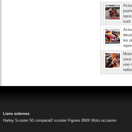
Actu
journ
rass
sont 
Actu
deuxi
les 
repre
Moto
sous 
une m
nette
Liens externes
Harley
Scooter 50
comparatif scooter
Figures BMX
Moto occasion