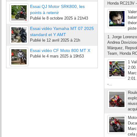
Honda RC213V – +
Essai QJ Motor SRK800, les
Valen
points à retenir
bala
Publié le
8 octobre 2025 à 21h43
théor
Essai vidéo Yamaha MT 07 2025
piste
standard et Y AMT
1. Jorge Lorenz
Publié le
12 avril 2025 à 21h
Andrea Dovizioso
Márquez, Repsol
Essai vidéo CF Moto 800 MT X
Team, Honda RC2
Publié le
4 mars 2025 à 19h53
1 Va
2:00
Marc
2:01
-...
Roule
explo
réuss
acqui
Moto
Duca
Marc
cela 