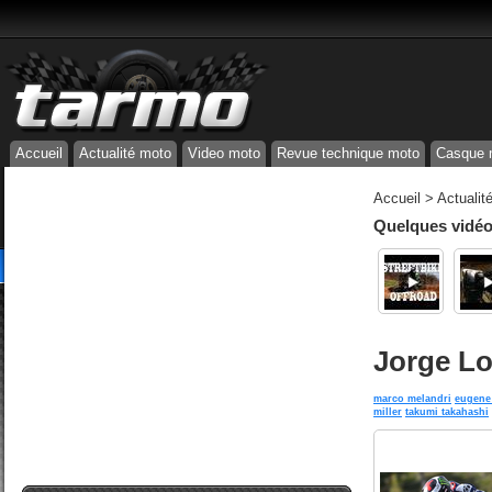
Accueil
Actualité moto
Video moto
Revue technique moto
Casque 
Accueil
>
Actualit
Quelques vidéos
Jorge Lo
marco melandri
eugene 
miller
takumi takahashi