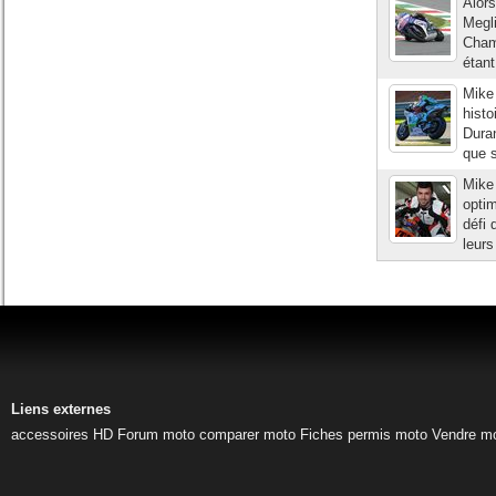
Alors
Megli
Cham
étant
Mike
histo
Duran
que s
Mike 
optim
défi 
leurs
Liens externes
accessoires HD
Forum moto
comparer moto
Fiches permis moto
Vendre m