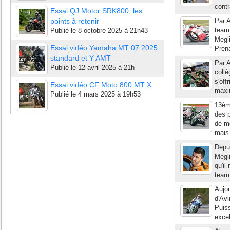
contr
Essai QJ Motor SRK800, les
points à retenir
Par A
team 
Publié le
8 octobre 2025 à 21h43
Megli
Essai vidéo Yamaha MT 07 2025
Prena
standard et Y AMT
Par A
Publié le
12 avril 2025 à 21h
coll
s'off
Essai vidéo CF Moto 800 MT X
maxim
Publié le
4 mars 2025 à 19h53
13ème
des p
de me
mais 
Depu
Megl
qu'il
team
Aujou
d'Avi
Puiss
excel