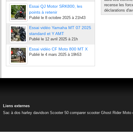
recense les forc
Essai QJ Motor SRK800, les
déclarations d'av
points à retenir
Publié le
8 octobre 2025 à 21h43
Essai vidéo Yamaha MT 07 2025
standard et Y AMT
Publié le
12 avril 2025 à 21h
Essai vidéo CF Moto 800 MT X
Publié le
4 mars 2025 à 19h53
Liens externes
Sac à dos harley davidson
Scooter 50
comparer scooter
Ghost Rider
Moto 