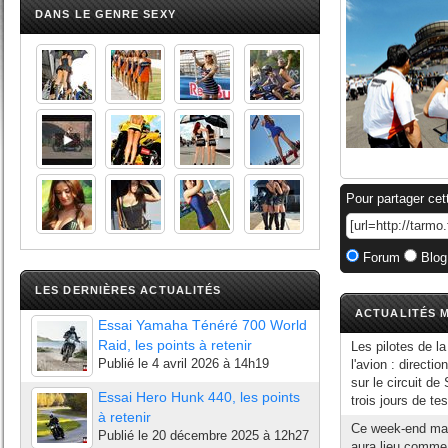
DANS LE GENRE SEXY
Pour partager cet
Forum
Blog
LES DERNIÈRES ACTUALITÉS
ACTUALITÉS M
Essai Yamaha Ténéré 700 World
Raid, les points à retenir
Les pilotes de la
Publié le
4 avril 2026 à 14h19
l'avion : directi
sur le circuit d
Essai Hero Hunk 440, les points
trois jours de te
à retenir
Ce week-end mar
Publié le
20 décembre 2025 à 12h27
aura lieu comme 