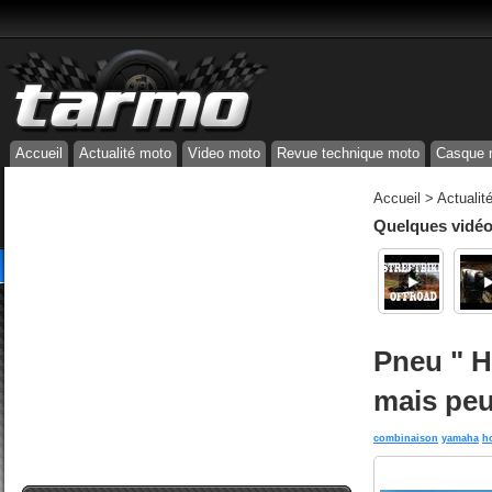
Accueil
Actualité moto
Video moto
Revue technique moto
Casque 
Accueil
>
Actualit
Quelques vidéos
Pneu " Hy
mais peu
combinaison
yamaha
h