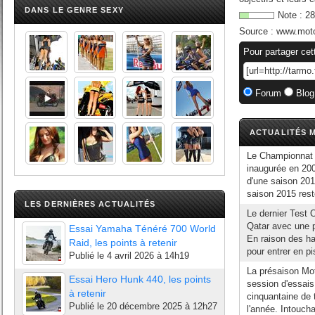
DANS LE GENRE SEXY
Note :
28
Source :
www.moto
Pour partager cet
Forum
Blog
ACTUALITÉS M
Le Championnat
inaugurée en 200
d'une saison 20
saison 2015 rest
LES DERNIÈRES ACTUALITÉS
Le dernier Test
Qatar avec une p
Essai Yamaha Ténéré 700 World
En raison des ha
Raid, les points à retenir
pour entrer en p
Publié le
4 avril 2026 à 14h19
La présaison Mo
Essai Hero Hunk 440, les points
session d'essais
à retenir
cinquantaine de 
Publié le
20 décembre 2025 à 12h27
l'année. Intoucha