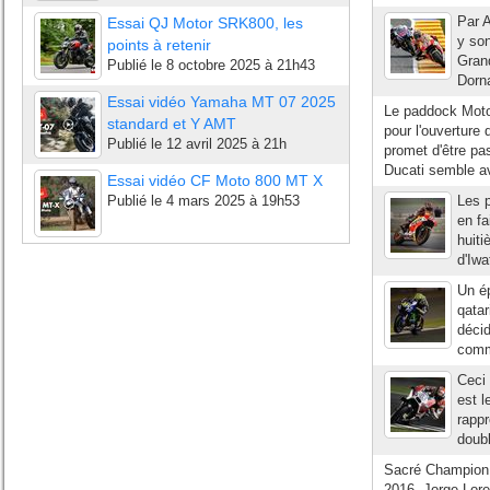
Par A
Essai QJ Motor SRK800, les
y son
points à retenir
Grand
Publié le
8 octobre 2025 à 21h43
Dorna
Essai vidéo Yamaha MT 07 2025
Le paddock MotoG
standard et Y AMT
pour l'ouverture
Publié le
12 avril 2025 à 21h
promet d'être pa
Ducati semble av
Essai vidéo CF Moto 800 MT X
Publié le
4 mars 2025 à 19h53
Les p
en fa
huiti
d'Iwa
Un ép
qatar
décid
comm
Ceci 
est l
rappr
doub
Sacré Champion 
2016, Jorge Lor