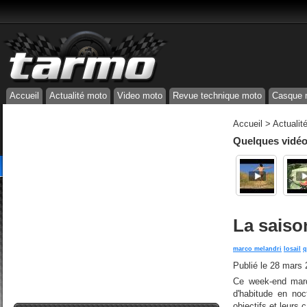
Accueil
Actualité moto
Video moto
Revue technique moto
Casque 
Accueil
>
Actualit
Quelques vidéos
La saiso
marco melandri
losail
q
Publié le
28 mars 
Ce week-end marq
d'habitude en noc
objectifs et leurs 