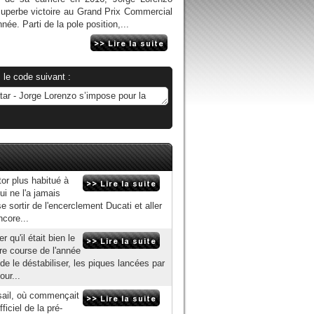
uperbe victoire au Grand Prix Commercial
ée. Parti de la pole position,...
 le code suivant :
tor plus habitué à
ui ne l'a jamais
e sortir de l'encerclement Ducati et aller
ncore...
qu'il était bien le
re course de l'année
de le déstabiliser, les piques lancées par
our...
osail, où commençait
ficiel de la pré-