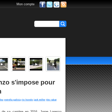
Mon compte
nzo s'impose pour
n
dez
estrella galicia
rio hondo
jack miller
tito rabat
de sa carrière en 2016, Jorge Lorenzo