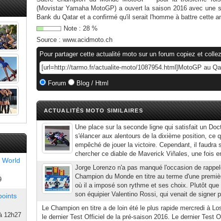
(Movistar Yamaha MotoGP) a ouvert la saison 2016 avec une s
Bank du Qatar et a confirmé qu'il serait l'homme à battre cette ann
Note :
28
%
Source :
www.acidmoto.ch
Pour partager cette actualité moto sur un forum copiez et collez
Forum
Blog / Html
ACTUALITÉS MOTO SIMILAIRES
Une place sur la seconde ligne qui satisfait un Doc
s'élancer aux alentours de la dixième position, ce q
empêché de jouer la victoire. Cependant, il faudra s
chercher ce diable de Maverick Viñales, une fois e
 World
Jorge Lorenzo n'a pas manqué l'occasion de rappeler 
Champion du Monde en titre au terme d'une premiè
9
où il a imposé son rythme et ses choix. Plutôt que 
son équipier Valentino Rossi, qui venait de signer p
points
Le Champion en titre a de loin été le plus rapide mercredi à L
à 12h27
le dernier Test Officiel de la pré-saison 2016. Le dernier Test Of