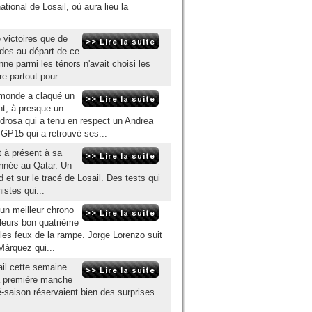
onal de Losail, où aura lieu la
 victoires que de
ndes au départ de ce
ne parmi les ténors n'avait choisi les
e partout pour...
 monde a claqué un
nt, à presque un
edrosa qui a tenu en respect un Andrea
GP15 qui a retrouvé ses...
t à présent à sa
année au Qatar. Un
d et sur le tracé de Losail. Des tests qui
istes qui...
 un meilleur chrono
lleurs bon quatrième
les feux de la rampe. Jorge Lorenzo suit
Márquez qui...
il cette semaine
la première manche
é-saison réservaient bien des surprises.