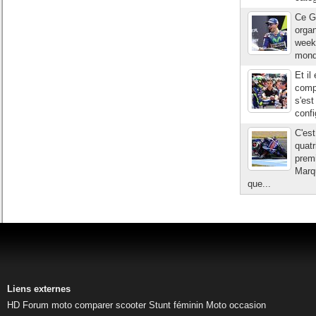
Ce G
organ
week-
mondi
Et il
compl
s'est
confi
C'est
quatr
prem
Marqu
que...
Liens externes
HD
Forum moto
comparer scooter
Stunt féminin
Moto occasion