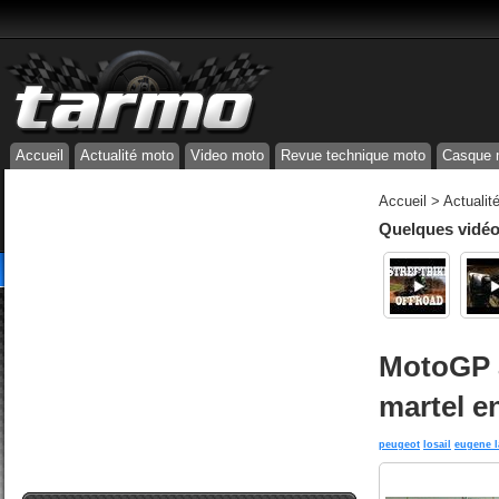
Accueil
Actualité moto
Video moto
Revue technique moto
Casque 
Accueil
>
Actualit
Quelques vidéos
MotoGP a
martel en
peugeot
losail
eugene l