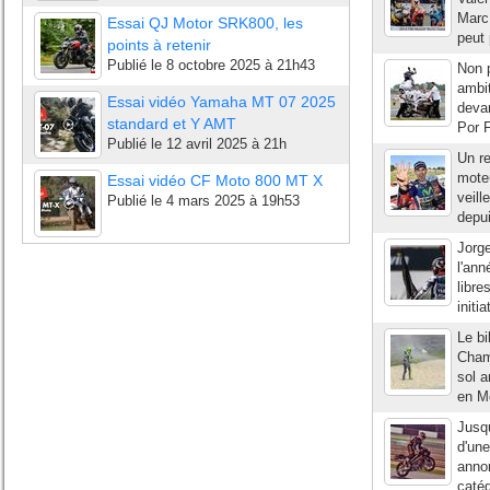
Marc 
Essai QJ Motor SRK800, les
peut
points à retenir
Publié le
8 octobre 2025 à 21h43
Non p
ambit
Essai vidéo Yamaha MT 07 2025
devan
standard et Y AMT
Por F
Publié le
12 avril 2025 à 21h
Un r
moteu
Essai vidéo CF Moto 800 MT X
veill
Publié le
4 mars 2025 à 19h53
depui
Jorge
l'an
libre
initi
Le bi
Champ
sol a
en Mo
Jusqu
d'une
anno
catég