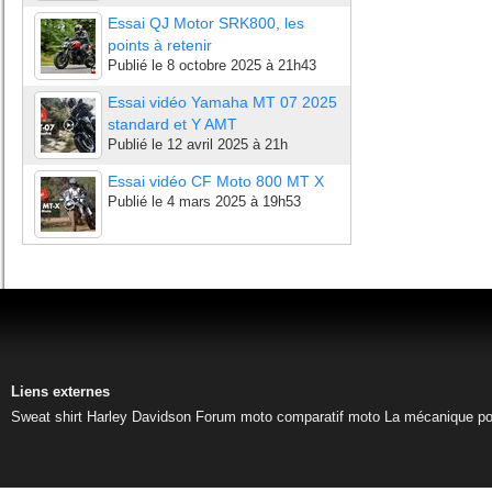
Essai QJ Motor SRK800, les
points à retenir
Publié le
8 octobre 2025 à 21h43
Essai vidéo Yamaha MT 07 2025
standard et Y AMT
Publié le
12 avril 2025 à 21h
Essai vidéo CF Moto 800 MT X
Publié le
4 mars 2025 à 19h53
Liens externes
Sweat shirt Harley Davidson
Forum moto
comparatif moto
La mécanique pou