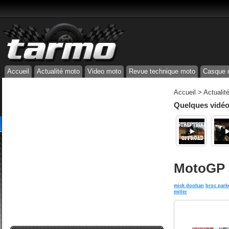
Accueil
Actualité moto
Video moto
Revue technique moto
Casque 
Accueil
>
Actualit
Quelques vidéos
MotoGP à 
mick doohan
broc park
miller