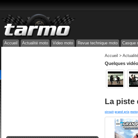
Accueil
Actualité moto
Video moto
Revue technique moto
Casque 
Accueil
>
Actualit
Quelques vidéos
La piste
circuit
grand prix
moto