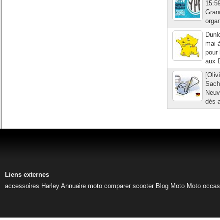
15:59
Grand
organ
Dunlo
mai à
pour 
aux D
[Oliv
Sach
Neuv
dès a
Liens externes
accessoires Harley
Annuaire moto
comparer scooter
Blog Moto
Moto occas