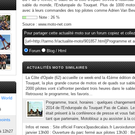
sable du monde, l'Enduropale du Touquet. Plus de 1000 motos
avec à leurs commandes des top pilotes comme Adrien Van Bever
Note :
26
%
Source :
www.moto-net.com
Pour partager cette actualité moto sur un forum copiez et collez
Forum
Blog / Html
ACTUALITÉS MOTO SIMILAIRES
La Côte d'Opale (62) accueille ce week-end la 41ème édition d
Touquet, la plus grande course de motos et de quads sur sab
2000 pilotes vont s'affronter pendant trois heures dans le sable 
Retrouvez le programme, les favoris...
 World
Programme, tracé, horaires : quelques changements 
2014 de l'Enduropale du Touquet Pas de Calais. L
9
était présent à la conférence de presse et vous fa
tant que partenaire, Motoblouz a pu assister à la c
points
Infos et news : Site officiel France3pasdecalais.fr Lavoixdunor
à 12h27
janvier 13h00 : Ouverture du parc fermé aux pilotes 13h30 : Br