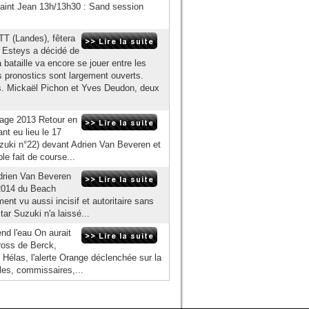
 Saint Jean 13h/13h30 : Sand session
TT (Landes), fêtera
s Esteys a décidé de
bataille va encore se jouer entre les
s pronostics sont largement ouverts.
és. Mickaël Pichon et Yves Deudon, deux
lage 2013 Retour en
t eu lieu le 17
uki n°22) devant Adrien Van Beveren et
le fait de course...
drien Van Beveren
 2014 du Beach
nt vu aussi incisif et autoritaire sans
tar Suzuki n'a laissé...
nd l'eau On aurait
ross de Berck,
 Hélas, l'alerte Orange déclenchée sur la
les, commissaires,...