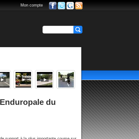
Mon compte
'Enduropale du
 de support à la plus importante course sur