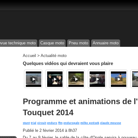
vue technique moto
Casque moto
Pneu moto
Annuaire moto
Accueil
>
Actualité moto
Quelques vidéos qui devraient vous plaire
Programme et animations de l
Touquet 2014
stunt
trial
circuit
enduro
ffm
enduropale
milko potisek
claude mousse
Publié le
2 février 2014 à 8h37
Du 7 au 9 février, le sable de la côte d'Opale servira à nouveau