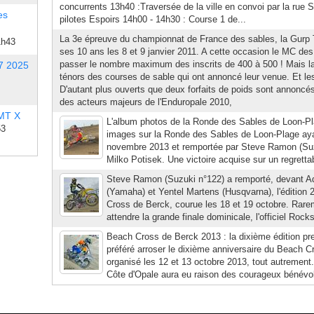
concurrents 13h40 :Traversée de la ville en convoi par la rue
es
pilotes Espoirs 14h00 - 14h30 : Course 1 de...
La 3e épreuve du championnat de France des sables, la Gurp 
1h43
ses 10 ans les 8 et 9 janvier 2011. A cette occasion le MC de
passer le nombre maximum des inscrits de 400 à 500 ! Mais la 
7 2025
ténors des courses de sable qui ont annoncé leur venue. Et le
D'autant plus ouverts que deux forfaits de poids sont annonc
des acteurs majeurs de l'Enduropale 2010,
 MT X
L'album photos de la Ronde des Sables de Loon-P
53
images sur la Ronde des Sables de Loon-Plage ayan
novembre 2013 et remportée par Steve Ramon (Suz
Milko Potisek. Une victoire acquise sur un regrettab
Steve Ramon (Suzuki n°122) a remporté, devant A
(Yamaha) et Yentel Martens (Husqvarna), l'édition
Cross de Berck, courue les 18 et 19 octobre. Rareme
attendre la grande finale dominicale, l'officiel Rocks
Beach Cross de Berck 2013 : la dixième édition pre
préféré arroser le dixième anniversaire du Beach C
organisé les 12 et 13 octobre 2013, tout autrement.
Côte d'Opale aura eu raison des courageux bénévo