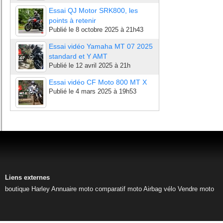
Essai QJ Motor SRK800, les
points à retenir
Publié le
8 octobre 2025 à 21h43
Essai vidéo Yamaha MT 07 2025
standard et Y AMT
Publié le
12 avril 2025 à 21h
Essai vidéo CF Moto 800 MT X
Publié le
4 mars 2025 à 19h53
Liens externes
boutique Harley
Annuaire moto
comparatif moto
Airbag vélo
Vendre moto