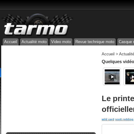
Accueil
Actualité moto
Video moto
Revue technique moto
Casque 
Accueil
>
Actualit
Quelques vidéos
Le prin
officiel
wild card
scott redding