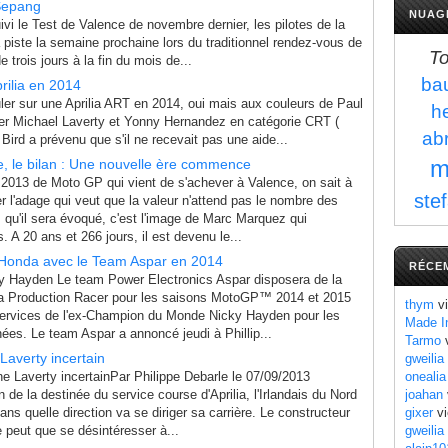
Sepang
NUAG
uivi le Test de Valence de novembre dernier, les pilotes de la
a piste la semaine prochaine lors du traditionnel rendez-vous de
To
 trois jours à la fin du mois de...
bau
rilia en 2014
ler sur une Aprilia ART en 2014, oui mais aux couleurs de Paul
h
uler Michael Laverty et Yonny Hernandez en catégorie CRT (
ab
ird a prévenu que s'il ne recevait pas une aide...
m
, le bilan : Une nouvelle ère commence
 2013 de Moto GP qui vient de s'achever à Valence, on sait à
ste
r l'adage qui veut que la valeur n'attend pas le nombre des
 qu'il sera évoqué, c'est l'image de Marc Marquez qui
. A 20 ans et 266 jours, il est devenu le...
 Honda avec le Team Aspar en 2014
RÉCE
y Hayden Le team Power Electronics Aspar disposera de la
da Production Racer pour les saisons MotoGP™ 2014 et 2015
thym
vi
 services de l'ex-Champion du Monde Nicky Hayden pour les
Made I
ées. Le team Aspar a annoncé jeudi à Phillip...
Tarmo
v
Laverty incertain
gweilia
e Laverty incertainPar Philippe Debarle le 07/09/2013
onealia
 de la destinée du service course d'Aprilia, l'Irlandais du Nord
joahan
ans quelle direction va se diriger sa carrière. Le constructeur
gixer
vi
e peut que se désintéresser à...
gweilia