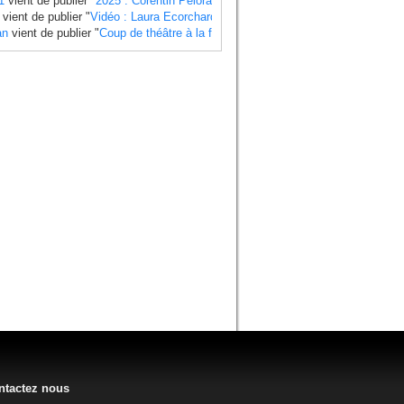
1
vient de publier "
2025 : Corentin Pelorari sous les couleurs de Honda Fran
vient de publier "
Vidéo : Laura Ecorchard détaille sa saison 2024
".
an
vient de publier "
Coup de théâtre à la finale du Mondial 2024 side-car , Ti
ntactez nous