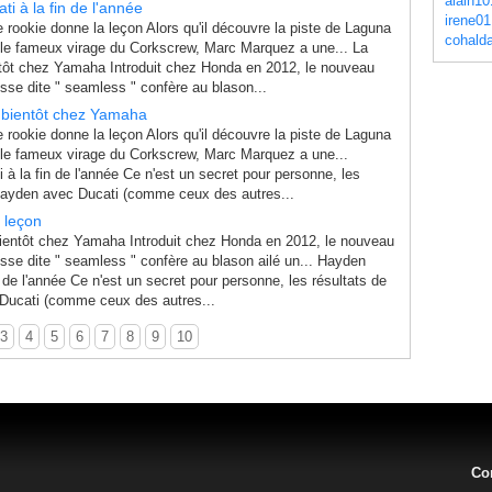
alain10
i à la fin de l'année
irene01
rookie donne la leçon Alors qu'il découvre la piste de Laguna
cohald
e fameux virage du Corkscrew, Marc Marquez a une... La
tôt chez Yamaha Introduit chez Honda en 2012, le nouveau
esse dite " seamless " confère au blason...
 bientôt chez Yamaha
rookie donne la leçon Alors qu'il découvre la piste de Laguna
le fameux virage du Corkscrew, Marc Marquez a une...
 à la fin de l'année Ce n'est un secret pour personne, les
Hayden avec Ducati (comme ceux des autres...
 leçon
ientôt chez Yamaha Introduit chez Honda en 2012, le nouveau
esse dite " seamless " confère au blason ailé un... Hayden
n de l'année Ce n'est un secret pour personne, les résultats de
Ducati (comme ceux des autres...
3
4
5
6
7
8
9
10
Co