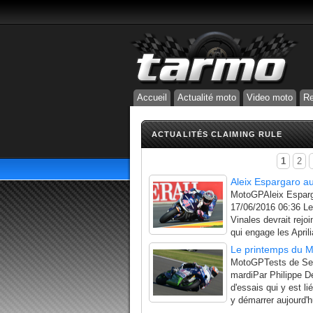
Accueil
Actualité moto
Video moto
Re
ACTUALITÉS CLAIMING RULE
1
2
Aleix Espargaro au
MotoGPAleix Esparga
17/06/2016 06:36 Le
Vinales devrait rejo
qui engage les Aprilia
Le printemps du M
MotoGPTests de Sep
mardiPar Philippe De
d'essais qui y est l
y démarrer aujourd'h