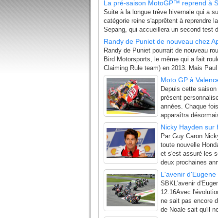
La pré-saison MotoGP™ reprend à 
Suite à la longue trêve hivernale qui a s
catégorie reine s'apprêtent à reprendre l
Sepang, qui accueillera un second test de
Randy de Puniet de nouveau chez Ap
Randy de Puniet pourrait de nouveau rou
Bird Motorsports, le même qui a fait ro
Claiming Rule team) en 2013. Mais Paul B
Moto GP à Valence
Depuis cette saison
présent personnalise
années. Chaque fois
apparaîtra désormais
Nicky Hayden sur
Par Guy Caron Nick
toute nouvelle Hon
et s'est assuré les
deux prochaines ann
L'avenir d'Eugene 
SBKL'avenir d'Eugen
12:16Avec l'évolution
ne sait pas encore d
de Noale sait qu'il n