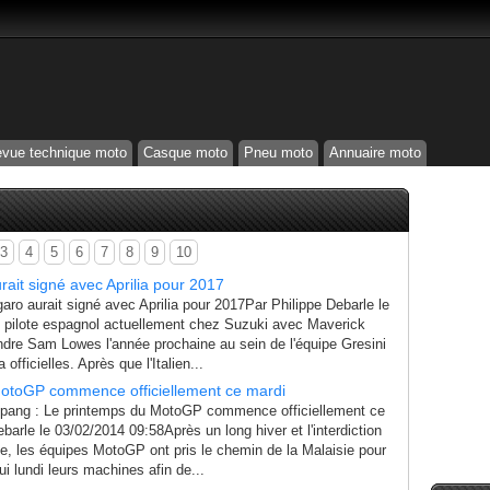
vue technique moto
Casque moto
Pneu moto
Annuaire moto
3
4
5
6
7
8
9
10
rait signé avec Aprilia pour 2017
ro aurait signé avec Aprilia pour 2017Par Philippe Debarle le
 pilote espagnol actuellement chez Suzuki avec Maverick
indre Sam Lowes l'année prochaine au sein de l'équipe Gresini
 officielles. Après que l'Italien...
otoGP commence officiellement ce mardi
ang : Le printemps du MotoGP commence officiellement ce
barle le 03/02/2014 09:58Après un long hiver et l'interdiction
iée, les équipes MotoGP ont pris le chemin de la Malaisie pour
ui lundi leurs machines afin de...