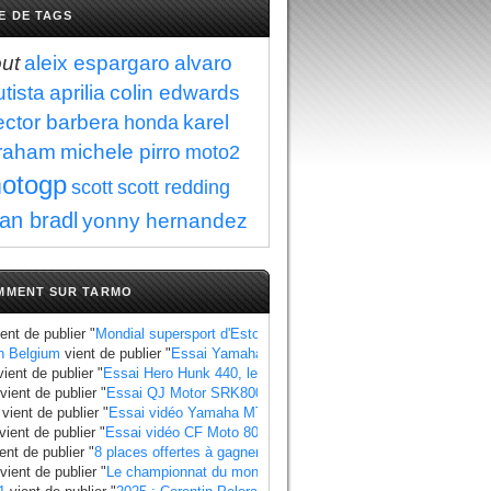
E DE TAGS
ut
aleix espargaro
alvaro
tista
aprilia
colin edwards
ector barbera
karel
honda
raham
michele pirro
moto2
otogp
scott
scott redding
fan bradl
yonny hernandez
MMENT SUR TARMO
ent de publier "
Mondial supersport d'Estoril : Manzi se rapproche du titre au 
n Belgium
vient de publier "
Essai Yamaha Ténéré 700 World Raid, les points à
ient de publier "
Essai Hero Hunk 440, les points à retenir
".
vient de publier "
Essai QJ Motor SRK800, les points à retenir
".
vient de publier "
Essai vidéo Yamaha MT 07 2025 standard et Y AMT
".
vient de publier "
Essai vidéo CF Moto 800 MT X
".
ent de publier "
8 places offertes à gagner pour le Grand Prix de France 2025
"
vient de publier "
Le championnat du monde side-car 2025 a un calendrier bie