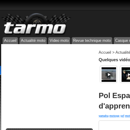
Accueil
Actualité moto
Video moto
Revue technique moto
Casque 
Accueil
>
Actualit
Quelques vidéos
Pol Espar
d'appren
yamaha
motogp
yzf
mot