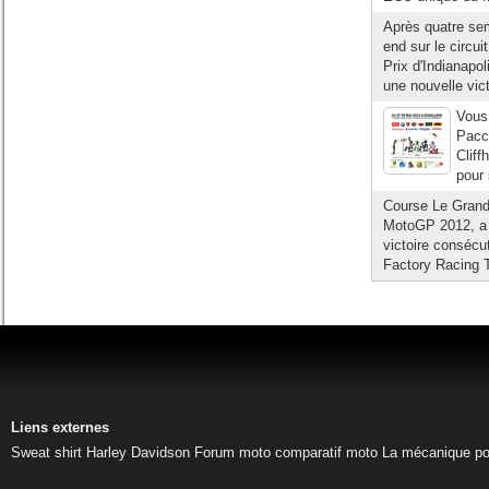
Après quatre se
end sur le circu
Prix d'Indianapo
une nouvelle vict
Vous 
Pacco
Cliff
pour 
Course Le Grand
MotoGP 2012, a 
victoire consécu
Factory Racing 
Liens externes
Sweat shirt Harley Davidson
Forum moto
comparatif moto
La mécanique pou