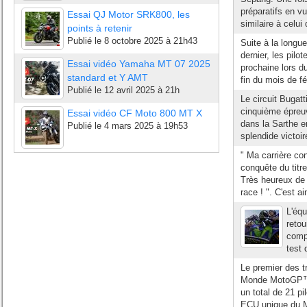
préparatifs en 
Essai QJ Motor SRK800, les
similaire à celui
points à retenir
Publié le
8 octobre 2025 à 21h43
Suite à la longu
dernier, les pilo
Essai vidéo Yamaha MT 07 2025
prochaine lors du
standard et Y AMT
fin du mois de fév
Publié le
12 avril 2025 à 21h
Le circuit Bugat
cinquième épreu
Essai vidéo CF Moto 800 MT X
dans la Sarthe e
Publié le
4 mars 2025 à 19h53
splendide victoir
" Ma carrière co
conquête du tit
Très heureux de
race ! ". C'est ai
L'équ
retou
comp
test 
Le premier des t
Monde MotoGP™ 2
un total de 21 pi
ECU unique du M