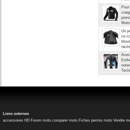
Pour 
craig
prend
MotoG
Un pe
ce c
blous
racin
Avec
Esthé
nota
Techn
Liens externes
accessoires HD
Forum moto
comparer moto
Fiches permis moto
Vendre m