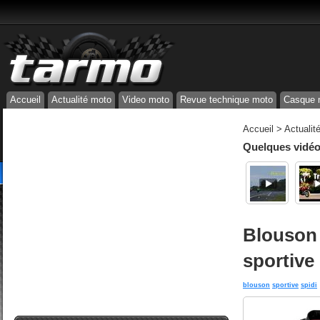
Accueil
Actualité moto
Video moto
Revue technique moto
Casque 
Accueil
>
Actualit
Quelques vidéos
Blouson 
sportive 
blouson
sportive
spidi