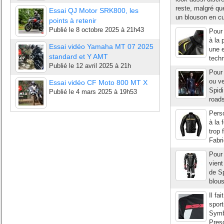
reste, malgré que
Essai QJ Motor SRK800, les
un blouson en cui
points à retenir
Publié le
8 octobre 2025 à 21h43
Pour 
à la 
Essai vidéo Yamaha MT 07 2025
une e
standard et Y AMT
techn
Publié le
12 avril 2025 à 21h
Pour 
ou ve
Essai vidéo CF Moto 800 MT X
Spidi
Publié le
4 mars 2025 à 19h53
roads
Perso
à la 
trop 
Fabri
Pour 
vient
de Sp
blous
Il fa
sport
Symbo
Presq