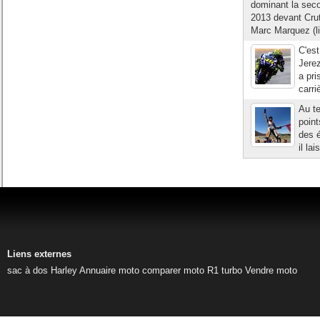
dominant la sec
2013 devant Crut
Marc Marquez (li
C'est
Jerez
a pri
carri
Au t
point
des é
il la
Liens externes
sac à dos Harley
Annuaire moto
comparer moto
R1 turbo
Vendre moto