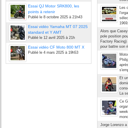
Essai QJ Motor SRK800, les
Les 
points à retenir
l'org
Publié le
8 octobre 2025 à 21h43
sélec
1969,
Essai vidéo Yamaha MT 07 2025
Alors que Casey 
standard et Y AMT
pole position po
Publié le
12 avril 2025 à 21h
Factory Racing) 
pour battre son r
Essai vidéo CF Moto 800 MT X
Publié le
4 mars 2025 à 19h53
Moto
Phili
après
s'emp
Et un
domin
consé
La se
Ce G
organ
week-
mondi
Jorge Lorenzo a v