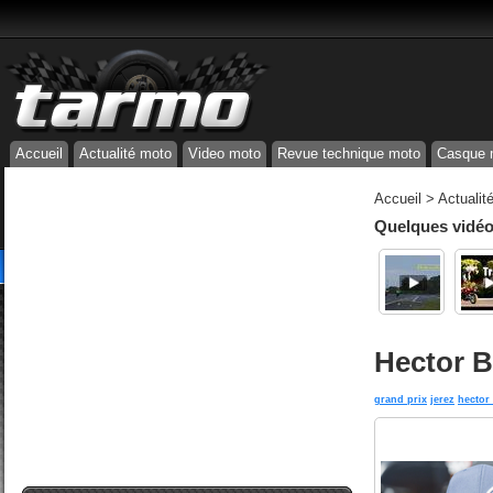
Accueil
Actualité moto
Video moto
Revue technique moto
Casque 
Accueil
>
Actualit
Quelques vidéos
Hector B
grand prix
jerez
hector