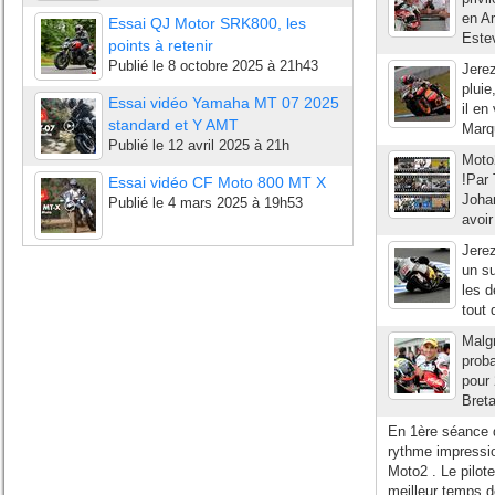
en Ar
Essai QJ Motor SRK800, les
Estev
points à retenir
Publié le
8 octobre 2025 à 21h43
Jerez
pluie
Essai vidéo Yamaha MT 07 2025
il en
standard et Y AMT
Marqu
Publié le
12 avril 2025 à 21h
Moto
!Par 
Essai vidéo CF Moto 800 MT X
Johan
Publié le
4 mars 2025 à 19h53
avoir
Jerez
un su
les d
tout 
Malgr
proba
pour 
Breta
En 1ère séance d
rythme impressio
Moto2 . Le pilote
meilleur temps d