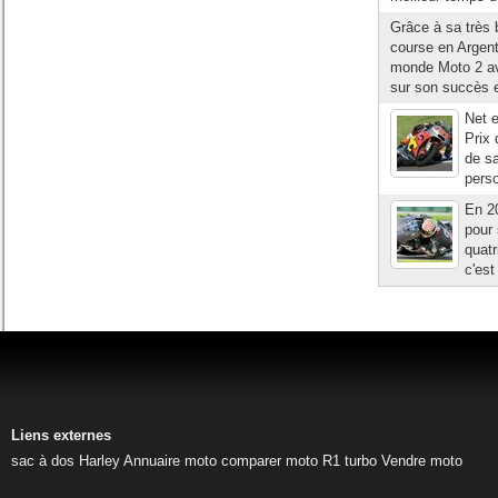
Grâce à sa très 
course en Argen
monde Moto 2 ave
sur son succès e
Net 
Prix 
de sa
perso
En 2
pour 
quat
c'est
Liens externes
sac à dos Harley
Annuaire moto
comparer moto
R1 turbo
Vendre moto