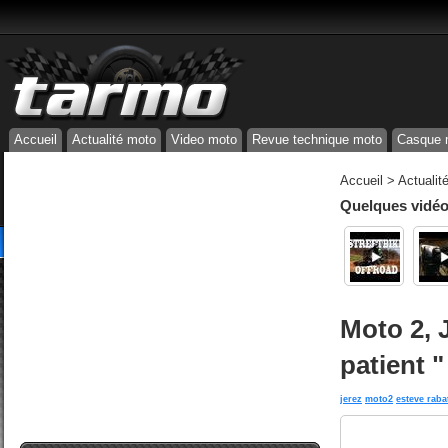
Accueil
Actualité moto
Video moto
Revue technique moto
Casque 
Accueil
>
Actualit
Quelques vidéos
Moto 2, 
patient "
jerez
moto2
esteve raba