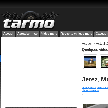
Accueil
Actualité moto
Video moto
Revue technique moto
Casque 
Accueil
>
Actualit
Quelques vidéos
Jerez, M
moto journal
scott red
blusens avintia