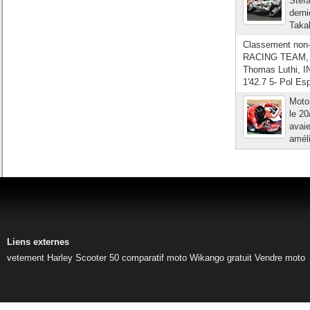
Stefa
derni
Takah
Classement non-
RACING TEAM, 1
Thomas Luthi,
1'42.7 5- Pol Es
Moto
le 20
avaie
améli
Liens externes
vetement Harley
Scooter 50
comparatif moto
Wikango gratuit
Vendre moto