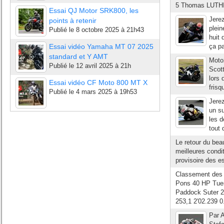
5 Thomas LUTHI 
Essai QJ Motor SRK800, les
Jerez
points à retenir
plein
Publié le
8 octobre 2025 à 21h43
huit 
Essai vidéo Yamaha MT 07 2025
ça pa
standard et Y AMT
Moto2
Publié le
12 avril 2025 à 21h
Scott
lors 
Essai vidéo CF Moto 800 MT X
frisq
Publié le
4 mars 2025 à 19h53
Jerez
un su
les d
tout 
Le retour du bea
meilleures condit
provisoire des es
Classement des 
Pons 40 HP Tuen
Paddock Suter 2
253,1 2′02.239 
Par A